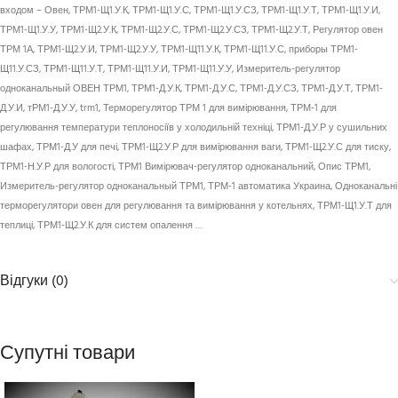
входом – Овен, ТРМ1-Щ1.У.К, ТРМ1-Щ1.У.С, ТРМ1-Щ1.У.СЗ, ТРМ1-Щ1.У.Т, ТРМ1-Щ1.У.И,
ТРМ1-Щ1.У.У, ТРМ1-Щ2.У.К, ТРМ1-Щ2.У.С, ТРМ1-Щ2.У.СЗ, ТРМ1-Щ2.У.Т, Регулятор овен
ТРМ 1А, ТРМ1-Щ2.У.И, ТРМ1-Щ2.У.У, ТРМ1-Щ11.У.К, ТРМ1-Щ11.У.С, приборы ТРМ1-
Щ11.У.СЗ, ТРМ1-Щ11.У.Т, ТРМ1-Щ11.У.И, ТРМ1-Щ11.У.У, Измеритель-регулятор
одноканальный ОВЕН ТРМ1, ТРМ1-Д.У.К, ТРМ1-Д.У.С, ТРМ1-Д.У.СЗ, ТРМ1-Д.У.Т, ТРМ1-
Д.У.И, тРМ1-Д.У.У, trm1, Терморегулятор ТРМ 1 для вимірювання, ТРМ-1 для
регулювання температури теплоносіїв у холодильній техніці, ТРМ1-Д.У.Р у сушильних
шафах, ТРМ1-Д.У для печі, ТРМ1-Щ2.У.Р для вимірювання ваги, ТРМ1-Щ2.У.С для тиску,
ТРМ1-Н.У.Р для вологості, ТРМ1 Вимірювач-регулятор одноканальний, Опис ТРМ1,
Измеритель-регулятор одноканальный ТРМ1, ТРМ-1 автоматика Украина, Одноканальні
терморегулятори овен для регулювання та вимірювання у котельнях, ТРМ1-Щ1.У.Т для
теплиці, ТРМ1-Щ2.У.К для систем опалення …
Відгуки (0)
Супутні товари