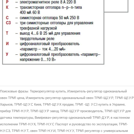
Поисковые фразы: Терморегулятор купить, Измеритель-регулятор одноканальный
овен ТРМ1 цена, Измеритель-регулятор одноканальный овен ТРМ1-Щ2.У.Р, ТРМ1-Щ1.У.Р
Харьков, ТРМ1-Щ1.У.С Киев, ТРМ1-Щ1.У.К продам, ТРМ1 -Щ1. У.С3 купить в Украине,
прибор ТРМ1-Н.У.Р, ТРМ1-Щ1.У.Р завод, ТРМ1-Щ2.У.Р производитель, ТРМ1-Щ11.У.Р для
датчика температуры, Вимірювач-регулятор одноканальний ТРМ1-Д.У.Р, в настенном
исполнении ТРМ1-Н.У.К, ТРМ1-Н.У.С Паспорт и руководство по эксплуатации, ТРМ1-
Н.У.СЗ, ТРМ1-Н.У.Т, овен ТРМ1-Н.У.И, ТРМ1-Н.У.У, ТРМ1 регулятор с универсальным