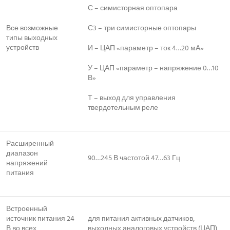
С – симисторная оптопара
Все возможные
С3 – три симисторные оптопары
типы выходных
устройств
И – ЦАП «параметр – ток 4…20 мА»
У – ЦАП «параметр – напряжение 0…10
В»
Т – выход для управления
твердотельным реле
Расширенный
диапазон
90…245 В частотой 47…63 Гц
напряжений
питания
Встроенный
источник питания 24
для питания активных датчиков,
В во всех
выходных аналоговых устройств (ЦАП)