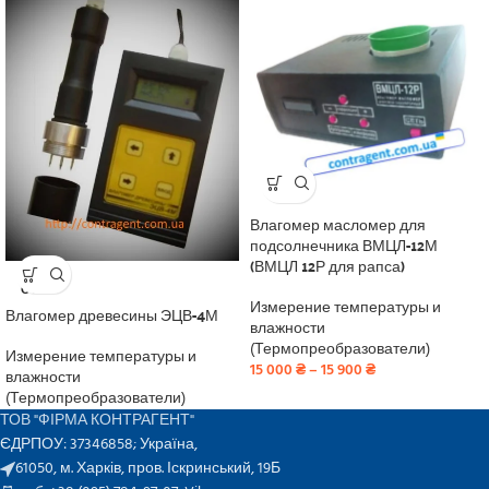
Влагомер масломер для
подсолнечника ВМЦЛ-12М
(ВМЦЛ 12Р для рапса)
SOLD
OUT
Измерение температуры и
Влагомер древесины ЭЦВ-4М
влажности
(Термопреобразователи)
Измерение температуры и
15 000
₴
–
15 900
₴
влажности
(Термопреобразователи)
ТОВ "ФІРМА КОНТРАГЕНТ"
ЄДРПОУ: 37346858; Україна,
61050, м. Харків, пров. Іскринський, 19Б