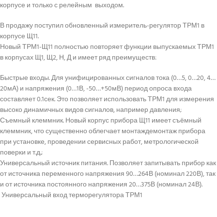
корпусе и только с релейным выходом.
В продажу поступил обновленный измеритель-регулятор ТРМ1 в
корпусе Щ11.
Новый ТРМ1-Щ11 полностью повторяет функции выпускаемых ТРМ1
в корпусах Щ1, Щ2, Н, Д и имеет ряд преимуществ:
Быстрые входы. Для унифицированных сигналов тока (0…5, 0…20, 4…
20мА) и напряжения (0…1В, -50…+50мВ) период опроса входа
составляет 0.1сек. Это позволяет использовать ТРМ1 для измерения
высоко динамичных видов сигналов, например давления;
Съемный клеммник. Новый корпус прибора Щ11 имеет съёмный
клеммник, что существенно облегчает монтаждемонтаж прибора
при установке, проведении сервисных работ, метрологической
поверки и т.д.;
Универсальный источник питания. Позволяет запитывать прибор как
от источника переменного напряжения 90…264В (номинал 220В), так
и от источника постоянного напряжения 20…375В (номинал 24В).
Универсальный вход терморегулятора ТРМ1