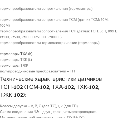
термопреобразователи сопротивления (термометры):
термопреобразователи сопротивления ТСМ (датчик ТСМ: 50М,
100М)
термопреобразователи сопротивления ТСП (датчик ТСП: 50П, 100П,
Pt100, Pt500, Pt1000, Pt2000, Pt10000)
термопреобразователи термоэлектрические (термопары):
термопары ТХА (К)
термопары ТХК (L)
термопары ТЖК
полупроводниковые преобразователи – ТП.
Технические характеристики датчиков
ТСП-102 (ТСМ-102, ТХА-102, ТХК-102,
ТЖК-102):
Классы допуска – А, В, С (для ТС), 1, 2 (для ТП);
Схема соединения ЧЭ – двух-, трех-, четырехпроводная;
Материал защитной арматуры – сталь 12Х18Н10Т;