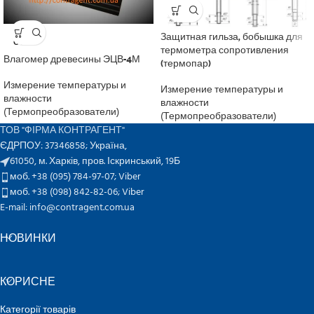
SOLD
Защитная гильза, бобышка для
OUT
термометра сопротивления
Влагомер древесины ЭЦВ-4М
(термопар)
Измерение температуры и
Измерение температуры и
влажности
влажности
(Термопреобразователи)
(Термопреобразователи)
ТОВ "ФІРМА КОНТРАГЕНТ"
ЄДРПОУ: 37346858; Україна,
61050, м. Харків, пров. Іскринський, 19Б
моб. +38 (095) 784-97-07;
Viber
моб. +38 (098) 842-82-06;
Viber
E-mail: info@contragent.com.ua
НОВИНКИ
КОРИСНЕ
Категорії товарів