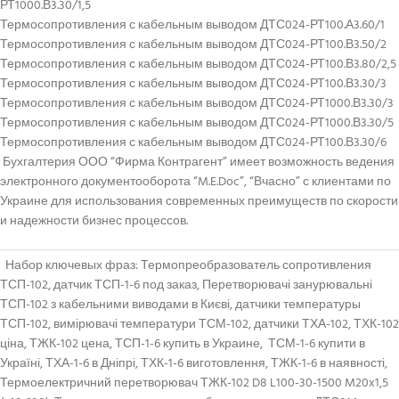
РТ1000.В3.30/1,5
Термосопротивления с кабельным выводом ДТС024-РТ100.А3.60/1
Термосопротивления с кабельным выводом ДТС024-РТ100.В3.50/2
Термосопротивления с кабельным выводом ДТС024-РТ100.В3.80/2,5
Термосопротивления с кабельным выводом ДТС024-РТ100.В3.30/3
Термосопротивления с кабельным выводом ДТС024-РТ1000.В3.30/3
Термосопротивления с кабельным выводом ДТС024-РТ1000.В3.30/5
Термосопротивления с кабельным выводом ДТС024-РТ100.В3.30/6
Бухгалтерия ООО “Фирма Контрагент” имеет возможность ведения
электронного документооборота “M.E.Doc”, “Вчасно” с клиентами по
Украине для использования современных преимуществ по скорости
и надежности бизнес процессов.
Набор ключевых фраз: Термопреобразователь сопротивления
ТСП-102, датчик ТСП-1-6 под заказ, Перетворювачі занурювальні
ТСП-102 з кабельними виводами в Києві, датчики температуры
ТСП-102, вимірювачі температури ТСМ-102, датчики ТХА-102, ТХК-102
ціна, ТЖК-102 цена, ТСП-1-6 купить в Украине, ТСМ-1-6 купити в
Україні, ТХА-1-6 в Дніпрі, ТХК-1-6 виготовлення, ТЖК-1-6 в наявності,
Термоелектричний перетворювач ТЖК-102 D8 L100-30-1500 M20x1,5