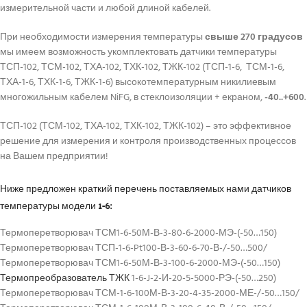
измерительной части и любой длиной кабелей.
При необходимости измерения температуры
свыше 270 градусов
мы имеем возможность укомплектовать датчики температуры
ТСП-102, ТСМ-102, ТХА-102, ТХК-102, ТЖК-102 (ТСП-1-6, ТСМ-1-6,
ТХА-1-6, ТХК-1-6, ТЖК-1-6) высокотемпературным никилиевым
многожильным кабелем NiFG, в стеклоизоляции + екраном,
-40..+600
.
ТСП-102 (ТСМ-102, ТХА-102, ТХК-102, ТЖК-102) – это эффективное
решение для измерения и контроля производственных процессов
на Вашем предприятии!
Ниже предложен краткий перечень поставляемых нами датчиков
температуры модели 1-6:
Термоперетворювач ТСМ1-6-50М-В-3-80-6-2000-МЭ-(-50…150)
Термоперетворювач ТСП-1-6-Pt100-В-3-60-6-70-В-/-50…500/
Термоперетворювач ТСМ1-6-50М-В-3-100-6-2000-МЭ-(-50…150)
Термопреобразователь ТЖК
1-6-J-2-И-20-5-5000-РЭ-(-50…250)
Термоперетворювач ТСМ-1-6-100М-В-3-20-4-35-2000-МЕ-/-50…150/