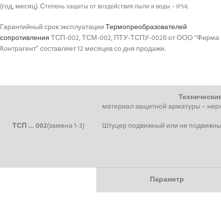
(год, месяц). С
тепень защиты от воздействия пыли и воды – IP54;
Гарантийный срок эксплуатации
Термопреобразователей
сопротивления
ТСП-002, ТСМ-002, ПТУ-ТСПУ-002б от ООО “Фирма
Контрагент” составляет 12 месяцев со дня продажи.
Технически
материал защитной арматуры – нер
ТСП … 002
(замена 1-3)
Штуцер подвижный или не подвижный
Параметр