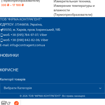
(Термопреобразователи)
Измерительная техника
,
330
₴
–
17 100
₴
Измерение температуры и
влажности
(Термопреобразователи)
ТОВ "ФІРМА КОНТРАГЕНТ"
ЄДРПОУ: 37346858; Україна,
61050, м. Харків, пров. Іскринський, 19Б
моб. +38 (095) 784-97-07;
Viber
моб. +38 (098) 842-82-06;
Viber
E-mail: info@contragent.com.ua
НОВИНКИ
КОРИСНЕ
Категорії товарів
© 2026 ТОВ "ФІРМА КОНТРАГЕНТ". Всі права захищені.