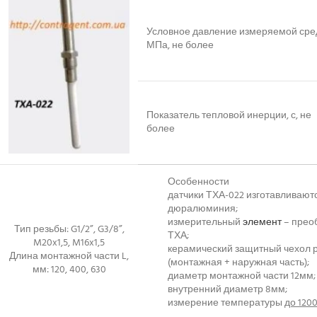
Условное давление измеряемой сре
МПа, не более
Показатель тепловой инерции, с, не
более
Особенности
датчики ТХА-022 изготавливаютс
дюралюминия;
измерительный
элемент
– прео
Тип резьбы: G1/2”, G3/8”,
ТХА;
M20x1,5, M16x1,5
керамический защитный чехол р
Длина монтажной части L,
(монтажная + наружная часть);
мм: 120, 400, 630
диаметр монтажной части 12мм;
внутренний диаметр 8мм;
измерение температуры
до 1200