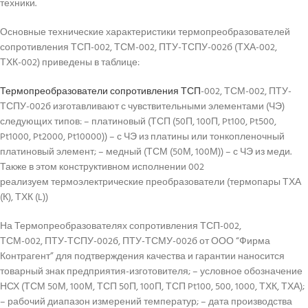
техники.
Основные технические характеристики термопреобразователей
сопротивления ТСП-002, ТСМ-002, ПТУ-ТСПУ-002б (ТХА-002,
ТХК-002) приведены в таблице:
Термопреобразователи сопротивления ТСП
-002, ТСМ-002, ПТУ-
ТСПУ-002б изготавливают с чувствительными элементами (ЧЭ)
следующих типов: – платиновый (ТСП (50П, 100П, Pt100, Pt500,
Pt1000, Pt2000, Pt10000)) – с ЧЭ из платины или тонкопленочный
платиновый элемент; – медный (ТСМ (50М, 100М)) – с ЧЭ из меди.
Также в этом конструктивном исполнении 002
реализуем термоэлектрические преобразователи (термопары ТХА
(К), ТХК (L))
На Термопреобразователях сопротивления ТСП-002,
ТСМ-002, ПТУ-ТСПУ-002б, ПТУ-ТСМУ-002б от ООО “Фирма
Контрагент” для подтверждения качества и гарантии наносится
товарный знак предприятия-изготовителя; – условное обозначение
НСХ (ТСМ 50М, 100М, ТСП 50П, 100П, ТСП Pt100, 500, 1000, ТХК, ТХА);
– рабочий диапазон измерений температур; – дата производства