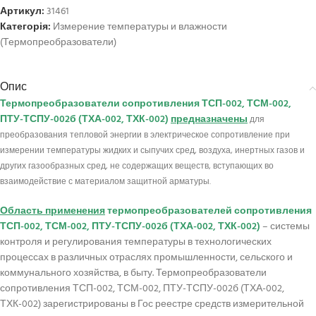
Артикул:
31461
Категорія:
Измерение температуры и влажности
(Термопреобразователи)
Опис
Термопреобразователи сопротивления ТСП-002, ТСМ-002,
ПТУ-ТСПУ-002б (ТХА-002, ТХК-002)
предназначены
для
преобразования тепловой энергии в электрическое сопротивление при
измерении температуры жидких и сыпучих сред, воздуха, инертных газов и
других газообразных сред, не содержащих веществ, вступающих во
взаимодействие с материалом защитной арматуры.
Область применения
термопреобразователей сопротивления
ТСП-002, ТСМ-002, ПТУ-ТСПУ-002б (ТХА-002, ТХК-002)
– системы
контроля и регулирования температуры в технологических
процессах в различных отраслях промышленности, сельского и
коммунального хозяйства, в быту. Термопреобразователи
сопротивления ТСП-002, ТСМ-002, ПТУ-ТСПУ-002б (ТХА-002,
ТХК-002) зарегистрированы в Гос реестре средств измерительной