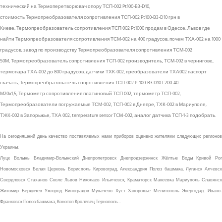
технический на Термоперетворювач опору ТСП-002 Pt100-B3-D10,
стоимость Термопреобразователя сопротивления ТСП-002 Pt100-B3-D10 грн в
Киеве, Термопреобразователь сопротивления ТСП 002 Pt1000 продам в Одессе, Львов где
найти Термопреобразователя сопротивления ТСМ-002 на 400 градусов, почем ТХА-002 на 1000
градусов, завод по производству Термопреобразователя сопротивления ТСМ-002
50М, Термопреобразователь сопротивления ТСП-002 производитель, ТСМ-002 в чернигове,
термопара ТХА-002 до 800 градусов, датчики ТХК-002, преобразователи ТХА002 паспорт
скачать, Термопреобразователь сопротивления ТСП-002 Pt100-B3 D10 L200-40
М20х1,5, Термометр сопротивления платиновый ТСП 002, термометр ТСП-002,
Термопреобразователи погружаемые ТСМ-002, ТСП-002 в Днепре, ТХК-002 в Мариуполе,
ТЖК-002 в Запорьжье, ТХА 002, temperature sensor TCM-002, аналог датчика ТСП-1-3 подобрать.
На сегодняшний день качество поставляемых нами приборов оценено жителями следующих регионов
Украины:
Луцк Волынь Владимир-Волынский Днепропетровск Днепродзержинск Жёлтые Воды Кривой Рог
Новомосковск Белая Церковь Борисполь Кировоград, Александрия Полоз башмака, Луганск Алчевск
Свердловск Стаханов Сколе Львов Николаев Ильичевск, Краматорск Макеевка Мариуполь Славянск
Житомир Бердичев Ужгород Виноградов Мукачево Хуст Запорожье Мелитополь Энергодар, Ивано-
Франковск Полоз башмака, Конотоп Кролевец Тернополь…