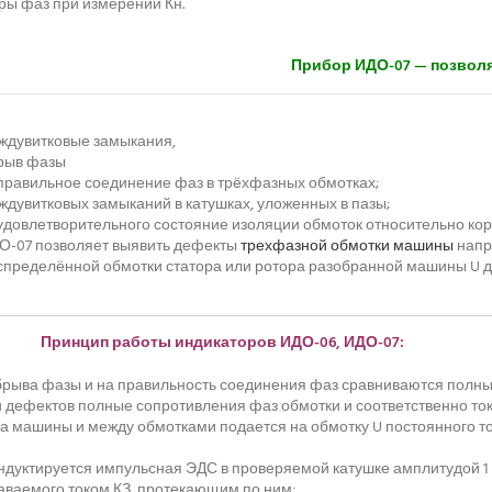
ры фаз при измерении Кн.
Прибор ИДО-07 — позволя
ждувитковые замыкания,
рыв фазы
правильное соединение фаз в трёхфазных обмотках;
ждувитковых замыканий в катушках, уложенных в пазы;
удовлетворительного состояние изоляции обмоток относительно кор
О-07 позволяет выявить дефекты
трехфазной обмотки машины
напр
спределённой обмотки статора или ротора разобранной машины U до
Принцип работы индикаторов ИДО-06, ИДО-07:
брыва фазы и на правильность соединения фаз сравниваются полные
ии дефектов полные сопротивления фаз обмотки и соответственно ток
а машины и между обмотками подается на обмотку U постоянного т
ндуктируется импульсная ЭДС в проверяемой катушке амплитудой 1 В
аваемого током КЗ, протекающим по ним;