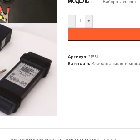
МОДЕЛЬ
-
+
Артикул:
31551
Категорія:
Измерительная техник