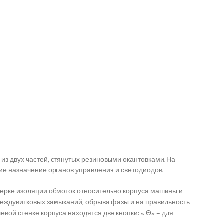
из двух частей, стянутых резиновыми окантовками. На
е назначение органов управления и светодиодов.
оверке изоляции обмоток относительно корпуса машины и
междувитковых замыканий, обрыва фазы и на правильность
ой стенке корпуса находятся две кнопки: « Θ» – для