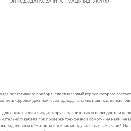
ОПИС
ДОДАТКОВА ІНФОРМАЦІЯ
ВІДГУКИ (0)
иде портативного прибора, пластмассовый корпус которого состоит 
итно-цифровой дисплей и светодиоды, а также надписи, поясняющи
 » – для подключения к индикатору соединительных проводов при пр
динительного кабеля при проверке трехфазной обмотки на наличие 
аспределенных обмоток на наличие междувитковых замыканий. На лев