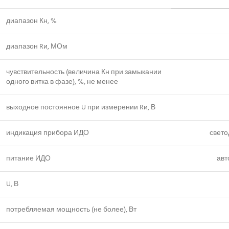
диапазон Кн, %
диапазон Rи, МОм
чувствительность (величина Кн при замыкании
одного витка в фазе), %, не менее
выходное постоянное U при измерении Rи, В
индикация прибора ИДО
свет
питание ИДО
авт
U, В
потребляемая мощность (не более), Вт