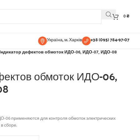
0
₴
Україна, м. Харків
+38 (095) 784-97-07
ндикатор дефектов обмоток ИДО-06, ИДО-07, ИДО-08
фектов обмоток ИДО-06,
08
О-06 применяются для контроля обмоток электрических
в сборе.