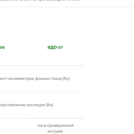
06
ИДО-07
нт несимметрии фазных токов (Кн)
противление изоляции (Rи)
ток в проверяемой
катушке