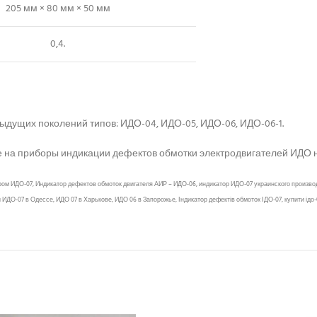
205 мм × 80 мм × 50 мм
0,4.
дущих поколений типов: ИДО-04, ИДО-05, ИДО-06, ИДО-06-1.
 на приборы индикации дефектов обмотки электродвигателей ИДО н
м ИДО-07, Индикатор дефектов обмоток двигателя АИР – ИДО-06, индикатор ИДО-07 украинского производ
ДО-07 в Одессе, ИДО 07 в Харькове, ИДО 06 в Запорожье, Індикатор дефектів обмоток ІДО-07, купити ідо-0