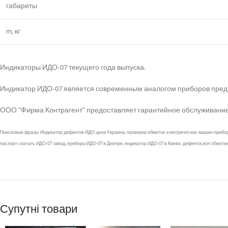
габариты
m, кг
Индикаторы ИДО-07 текущего года выпуска.
Индикатор ИДО-07 является современным аналогом приборов преды
ООО “Фирма Контрагент” предоставляет гарантийное обслуживание
Поисковые фразы: Индикатор дефектов ИДО цена Украина, проверка обмоток электрических машин приборо
паспорт скачать ИДО-07 завод, приборы ИДО-07 в Днепре, индикатор ИДО-07 в Киеве, дефектоскоп обмотки И
Супутні товари