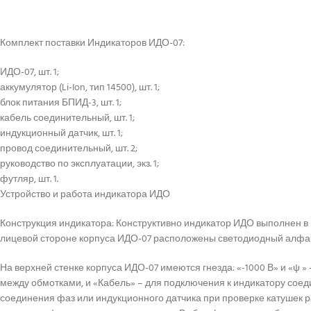
Комплект поставки Индикаторов ИДО-07:
ИДО-07, шт. 1;
аккумулятор (Li-Ion, тип 14500), шт. 1;
блок питания БПИД-3, шт. 1;
кабель соединительный, шт. 1;
индукционный датчик, шт. 1;
провод соединительный, шт. 2;
руководство по эксплуатации, экз. 1;
футляр, шт. 1.
Устройство и работа индикатора ИДО
Конструкция индикатора: Конструктивно индикатор ИДО выполнен в в
лицевой стороне корпуса ИДО-07 расположены светодиодный алфав
На верхней стенке корпуса ИДО-07 имеются гнезда: «-1000 В» и «ψ
между обмотками, и «Кабель» – для подключения к индикатору сое
соединения фаз или индукционного датчика при проверке катушек р