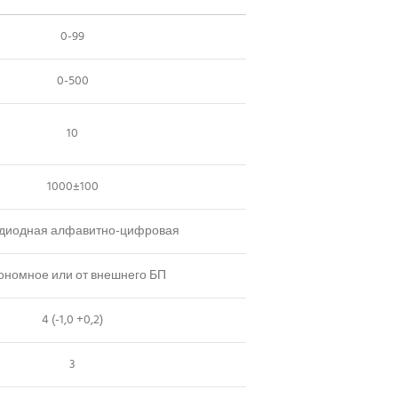
0-99
0-500
10
1000±100
одиодная алфавитно-цифровая
ономное или от внешнего БП
4 (-1,0 +0,2)
3