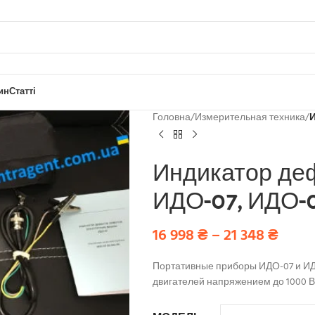
ин
Статті
Головна
/
Измерительная техника
/
И
Индикатор де
ИДО-07, ИДО-
16 998
₴
–
21 348
₴
Портативные приборы ИДО-07 и ИД
двигателей напряжением до 1000 В 