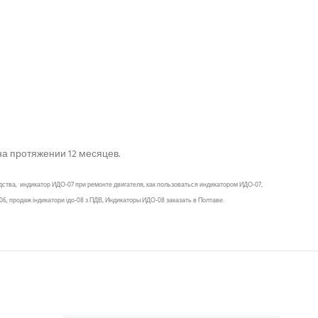
а протяжении 12 месяцев.
ства, индикатор ИДО-07 при ремонте двигателя, как пользоваться индикатором ИДО-07,
6, продаж індикатори ідо-08 з ПДВ, Индикаторы ИДО-08 заказать в Полтаве.