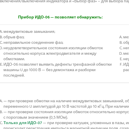
включения/выключения индикатора и «Выбор фаз» – для выбора па
Прибор ИДО-06 — позволяет обнаружить:
междувитковые замыкания;
обрыв фаз;
ме
неправильное соединение фаз;
об
неудовлетворительное состояния изоляции обмоток
не
относительно корпуса жлектродвигателя и между
ме
обмотками.
не
ИДО-06 позволяет выявить дефекты трехфазной обмотки
ИД
машины U до 1000 В — без демонтажа и разборки
ра
последней.
— при проверке обмотки на наличие междувитковых замыканий, о
переменного U амплитудой до 10 В частотой до 10 кГц. При налич
— при проверке состояния изоляции обмоток относительно корпус
с пороговым значением (0,5 МОм).
Только для ИДО-07
— при проверке катушек, уложенных в пазы, и
происходит регистрация импульса магнитной индукции поля, созд