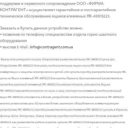
поддержки и сервисного сопровождения ООО «ФИРМА
КОНТРАГЕНТ» осуществляет гарантийное и постгарантийное
техническое обслуживание ящиков клеммных ЯК-48816223.
Заказать и Купить данное устройство можно:
• позвонив по телефону специалистам отдела горно-шахтного
оборудования
• выслав E-Mail :
info@contragent.com.ua
Фразы для интернет поиска: Устройство разветвительное ЯК-48816223 цена грн,
Устройство ЯК-48816223 для шахт, соединительные ящики типа ЯК-48816223 для
коммутации и защиты электрических цепей, где купить коробку распределительную ЯК,
цена на Ящик клеммный ЯК-48816223 для шахты Украина, бронированный разветвитель
проводов шахтный клеммный ЯК-48816223 киевская область, стоимость Ящика
ЯК-48816223 взрывобезопасного по пыли и газу, паспорт на клеммный соеденительный
ящик ЯК-48816223, стоимость в Киеве, устройство соеденительное шахтное ЯК-48816223,
аналог устроиства урш-30, производство шахтного оборудования, коммутирующее
устройство ЯК-48816223, коробка разветвительная клеммная ЯК-48816223, купить в Украине,
Донецк, Буча, Запорожье, Львов, Харьков, коробка соединительная с блоком зажимов ЯК
48816223, как разветвить кабель в шахте. купить ЯК-48816223 для взрывоопасных рудников,