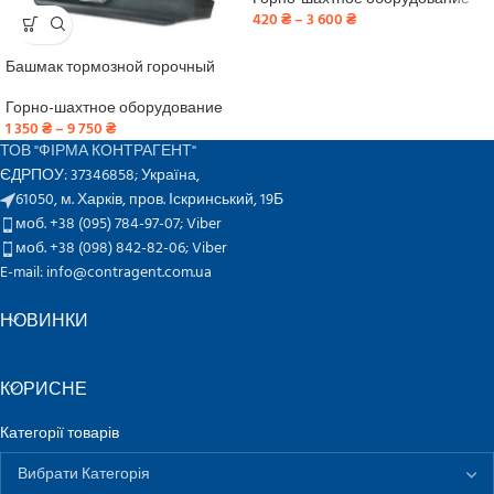
420
₴
–
3 600
₴
Башмак тормозной горочный
Горно-шахтное оборудование
1 350
₴
–
9 750
₴
ТОВ "ФІРМА КОНТРАГЕНТ"
ЄДРПОУ: 37346858; Україна,
61050, м. Харків, пров. Іскринський, 19Б
моб. +38 (095) 784-97-07;
Viber
моб. +38 (098) 842-82-06;
Viber
E-mail: info@contragent.com.ua
НОВИНКИ
КОРИСНЕ
Категорії товарів