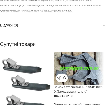
Коробка ЯК-48816223 для подземных выработок, пристрій розподільчий шахтний
ЯК-48816223 ціна грн, шахтное оборудование производитель, техника, ГШО Украинского
производства, ЯК-48816223 в Киеве, ЯК-48816223 купити в Україні.
Відгуки (0)
Супутні товари
Замок автосцепки КГ 106.01.002-
0, Замкодержатель КГ
106.01.003-0
Горно-шахтное оборудование