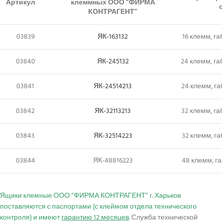
Артикул
клеммных ООО “ФИРМА
КОНТРАГЕНТ”
03839
ЯК-163132
16 клемм, га
03840
ЯК-245132
24 клемм, га
03841
ЯК-24514213
24 клемм, га
03842
ЯК-32113213
32 клемм, га
03843
ЯК-32514223
32 клемм, га
03844
ЯК-48816223
48 клемм, га
Ящики клемные ООО “ФИРМА КОНТРАГЕНТ” г. Харьков
поставляются с паспортами (с клеймом отдела технического
контроля) и имеют
гарантию 12 месяцев
.
Служба технической