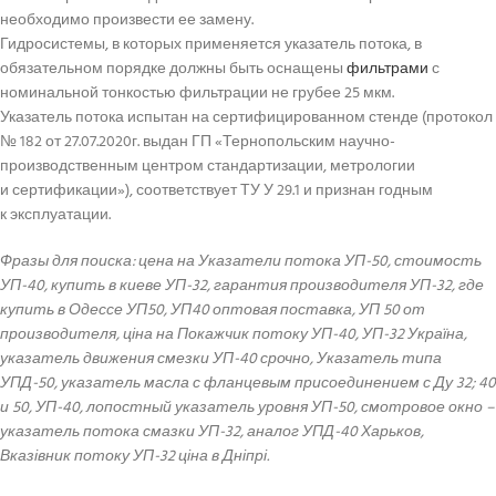
необходимо произвести ее замену.
Гидросистемы, в которых применяется указатель потока, в
обязательном порядке должны быть оснащены
фильтрами
с
номинальной тонкостью фильтрации не грубее 25 мкм.
Указатель потока испытан на сертифицированном стенде (протокол
№ 182 от 27.07.2020г. выдан ГП «Тернопольским научно-
производственным центром стандартизации, метрологии
и сертификации»), соответствует ТУ У 29.1 и признан годным
к эксплуатации.
Фразы для поиска: цена на Указатели потока УП-50, стоимость
УП-40, купить в киеве УП-32, гарантия производителя УП-32, где
купить в Одессе УП50, УП40 оптовая поставка, УП 50 от
производителя, ціна на Покажчик потоку УП-40, УП-32 Україна,
указатель движения смезки УП-40 срочно, Указатель типа
УПД-50, указатель масла с фланцевым присоединением с Ду 32; 40
и 50, УП-40, лопостный указатель уровня УП-50, смотровое окно –
указатель потока смазки УП-32, аналог УПД-40 Харьков,
Вказівник потоку УП-32 ціна в Дніпрі.