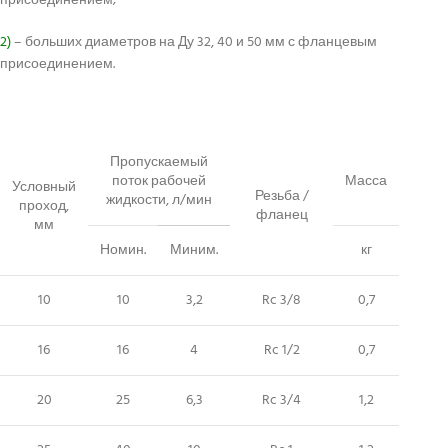
присоединением;
2)
– больших диаметров на Ду 32, 40 и 50 мм с фланцевым
присоединением.
Пропускаемый
поток рабочей
Масса
Условный
Резьба /
жидкости, л/мин
проход,
фланец
мм
Номин.
Миним.
кг
10
10
3,2
Rc 3/8
0,7
16
16
4
Rc 1/2
0,7
20
25
6,3
Rc 3/4
1,2