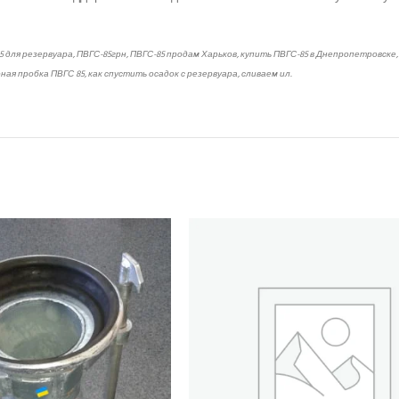
5 для резервуара
,
ПВГС-85
грн,
ПВГС-85
продам Харьков, купить
ПВГС-85
в Днепропетровске,
ая пробка ПВГС 85, как спустить осадок с резервуара, сливаем ил.