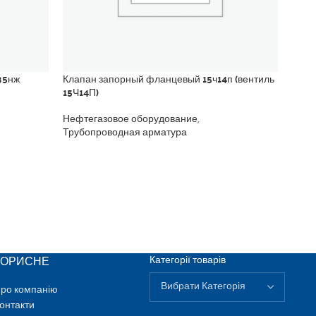
35нж
Клапан запорный фланцевый 15ч14п (вентиль
Клап
15Ч14П)
КП-5
Нефтегазовое оборудование
,
Нефт
Трубопроводная арматура
КОРИСНЕ
Категорії товарів
ро компанію
онтакти