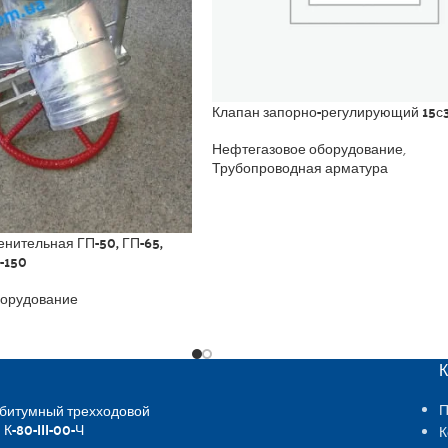
Клапан запорно-регулирующий 15с
Нефтегазовое оборудование
,
Трубопроводная арматура
енительная ГП-50, ГП-65,
П-150
борудование
 битумный трехходовой
П
 К-80-III-00-Ч
К