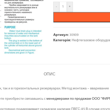
-
+
Артикул:
30909
Категорія:
Нефтегазовое оборудо
ОПИС
, так и в горизонтальных резервуарах. Метод монтажа – вваривание
ете приобрести связавшись с
менеджерами по продажам ООО “ФИР
оянно поддерживает складское наличие ПВГС-85 В случае отсутств