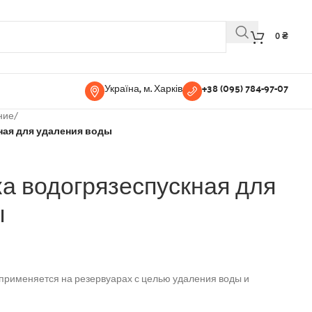
0
₴
Україна, м. Харків
+38 (095) 784-97-07
ние
/
ная для удаления воды
а водогрязеспускная для
ы
 применяется на резервуарах с целью удаления воды и