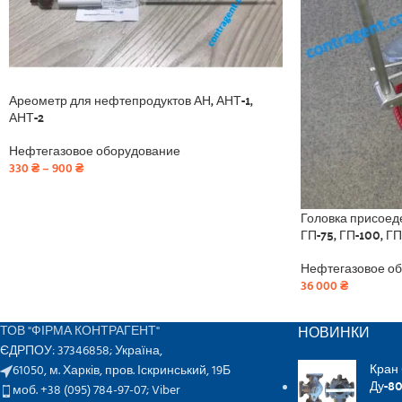
Ареометр для нефтепродуктов АН, АНТ-1,
АНТ-2
Нефтегазовое оборудование
330
₴
–
900
₴
Головка присоед
ГП-75, ГП-100, Г
Нефтегазовое о
36 000
₴
НОВИНКИ
ТОВ "ФІРМА КОНТРАГЕНТ"
ЄДРПОУ: 37346858; Україна,
Кран
61050, м. Харків, пров. Іскринський, 19Б
Ду-80
моб. +38 (095) 784-97-07;
Viber