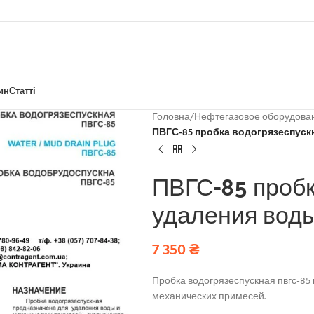
ин
Статті
Головна
/
Нефтегазовое оборудова
ПВГС-85 пробка водогрязеспуск
ПВГС-85 пробк
удаления вод
7 350
₴
Пробка водогрязеспускная пвгс-85
механических примесей.