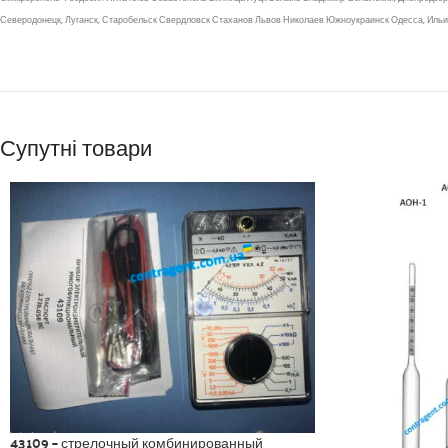
Северодонецк, Луганск, Старобельск Свердловск Стаханов Львов Николаев Южноукраинск Одесса, Ильи
Супутні товари
43109 – стрелочный комбинированный