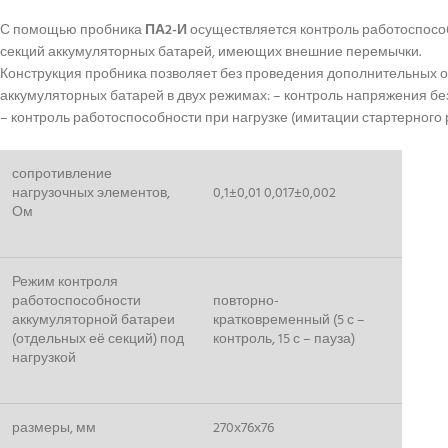
С помощью пробника
ПА2-И
осуществляется контроль работоспособ
секций аккумуляторных батарей, имеющих внешние перемычки.
Конструкция пробника позволяет без проведения дополнительных 
аккумуляторных батарей в двух режимах: – контроль напряжения без
– контроль работоспособности при нагрузке (имитации стартерного 
сопротивление
нагрузочных элементов,
0,1±0,01 0,017±0,002
Ом
Режим контроля
работоспособности
повторно-
аккумуляторной батареи
кратковременный (5 с –
(отдельных её секций) под
контроль, 15 с – пауза)
нагрузкой
размеры, мм
270х76х76