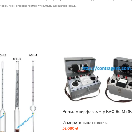
чевск, Красногоровка Кременчуг Полтава, Донецк Черновцы…
Вольтамперфазометр ВАФ-85-М1 (
Измерительная техника
52 080
₴