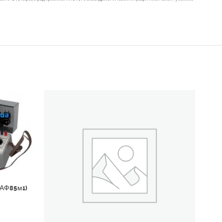
ВАФ85м1)