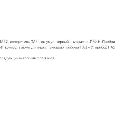
 ПА2 И, измеритель ПА2-І, аккумуляторный измеритель ПА2-И, Пробн
-И, контроль аккумулятора с помощью прибора ПА 2 – И, прибор ПА2-
следующих аналогичных приборов: