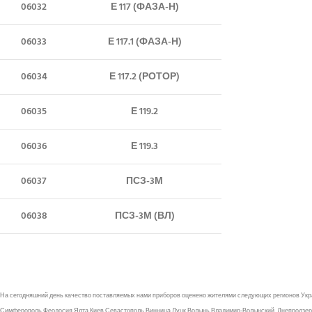
06032
Е 117 (ФАЗА-Н)
06033
Е 117.1 (ФАЗА-Н)
06034
Е 117.2 (РОТОР)
06035
Е 119.2
06036
Е 119.3
06037
ПСЗ-3М
06038
ПСЗ-3М (ВЛ)
На сегодняшний день качество поставляемых нами приборов оценено жителями следующих регионов Укр
Симферополь Феодосия Ялта Киев Севастополь Винница Луцк Волынь Владимир-Волынский, Днепродзержин