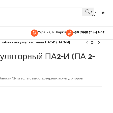
0
₴
Україна, м. Харків
+38 (095) 784-97-07
робник аккумуляторный ПА2-И (ПА 2-И)
уляторный ПА2-И (ПА 2-
бности 12-ти вольтовых стартерных аккумуляторов
а