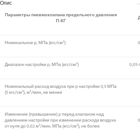
Опис
Параметры пневмоклапана предельного давления
П-КГ
Номинальное p, МПа (кгс/см²)
0
Диапазон настройки p, МПа (кгс/см²)
0,05-0
Номинальный расход воздуха при p настройки 0,5 МПа
(5 кгс/см²), м³/мин, не менее
Изменение (превышение) p перед клапаном над
давлением настройки при изменении расхода воздуха
0
от нуля до 0,02 м²/мин, МПа (кгс/см²), не более