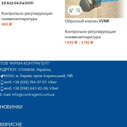
30.623.06.04.000)
Контрольно-регулирующая
пневмоаппаратура
Обратный клапан XVNR
480
₴
Контрольно-регулирующая
пневмоаппаратура
1 830
₴
–
3 150
₴
ТОВ "ФІРМА КОНТРАГЕНТ"
ЄДРПОУ: 37346858; Україна,
61050, м. Харків, пров. Іскринський, 19Б
моб. +38 (095) 784-97-07;
Viber
моб. +38 (098) 842-82-06;
Viber
E-mail: info@contragent.com.ua
НОВИНКИ
КОРИСНЕ