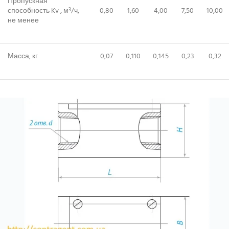
Пропускная
способность Kv , м
/ч,
0,80
1,60
4,00
7,50
10,00
3
не менее
Масса, кг
0,07
0,110
0,145
0,23
0,32