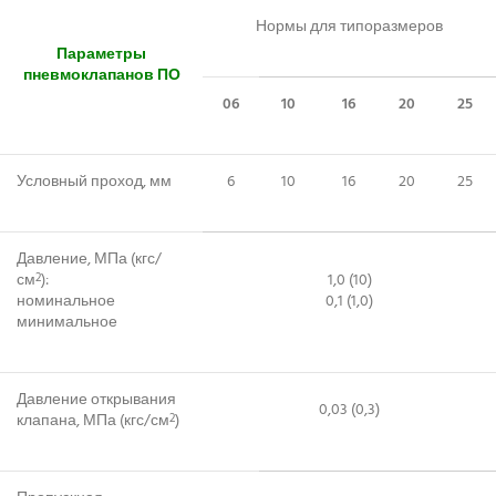
Нормы для типоразмеров
Параметры
пневмоклапанов ПО
06
10
16
20
25
Условный проход, мм
6
10
16
20
25
Давление, МПа (кгс/
см
):
1,0 (10)
2
номинальное
0,1 (1,0)
минимальное
Давление открывания
0,03 (0,3)
клапана, МПа (кгс/см
)
2