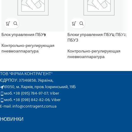
Блок управления ПБУ9
Блоки управления ПБУ1; ПБУ2;
ПБУЗ
Контрольно-регулирующая
пневмоаппаратура
Контрольно-регулирующая
пневмоаппаратура
ТОВ "ФІРМА КОНТРАГЕНТ"
ЄДРПОУ: 37346858; Україна,
61050, м. Харків, пров. Іскринський, 19Б
моб. +38 (095) 784-97-07;
Viber
моб. +38 (098) 842-82-06;
Viber
E-mail: info@contragent.com.ua
НОВИНКИ