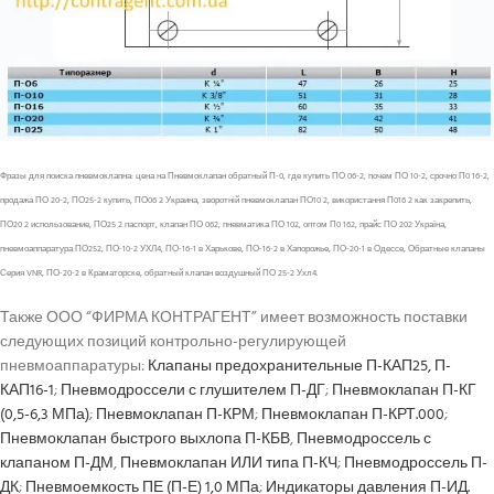
Фразы для поиска пневмоклапна: цена на Пневмоклапан обратный П-0, где купить ПО 06-2, почем ПО 10-2, срочно П0 16-2,
продажа ПО 20-2, ПО25-2 купить, ПО06 2 Украина, зворотній пневмоклапан ПО10 2, використання П016 2 как закрепить,
ПО20 2 использование, ПО25 2 паспорт, клапан ПО 062, пневматика ПО 102, оптом П0 162, прайс ПО 202 Україна,
пневмоаппаратура ПО252, ПО-10-2 УХЛ4, ПО-16-1 в Харькове, ПО-16-2 в Хапорожье, ПО-20-1 в Одессе, Обратные клапаны
Серия VNR, ПО-20-2 в Краматорске, обратный клапан воздушный ПО 25-2 Ухл4.
Также ООО “ФИРМА КОНТРАГЕНТ” имеет возможность поставки
следующих позиций контрольно-регулирующей
пневмоаппаратуры:
Клапаны предохранительные П-КАП25, П-
КАП16-1
;
Пневмодроссели с глушителем П-ДГ
;
Пневмоклапан П-КГ
(0,5-6,3 МПа)
;
Пневмоклапан П-КРМ
;
Пневмоклапан П-КРТ.000
;
Пневмоклапан быстрого выхлопа П-КБВ
,
Пневмодроссель с
клапаном П-ДМ
,
Пневмоклапан ИЛИ типа П-КЧ
;
Пневмодроссель П-
ДК
;
Пневмоемкость ПЕ (П-Е) 1,0 МПа
;
Индикаторы давления П-ИД.