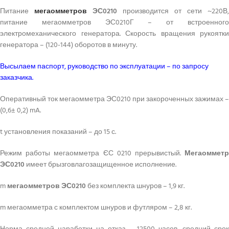
Питание
мегаомметров
ЭС0210
производится от сети ~220В,
питание мегаомметров ЭС0210Г – от встроенного
электромеханического генератора. Скорость вращения рукоятки
генератора – (120-144) оборотов в минуту.
Высылаем паспорт, руководство по эксплуатации – по запросу
заказчика.
Оперативный ток мегаомметра ЭС0210 при закороченных зажимах –
(0,6± 0,2) mA.
t установления показаний – до 15 с.
Режим работы мегаомметра ЄС 0210 прерывистый.
Мегаомметр
ЭС0210
имеет брызговлагозащищенное исполнение.
m
мегаомметров
ЭС0210
без комплекта шнуров – 1,9 кг.
m мегаомметра с комплектом шнуров и футляром – 2,8 кг.