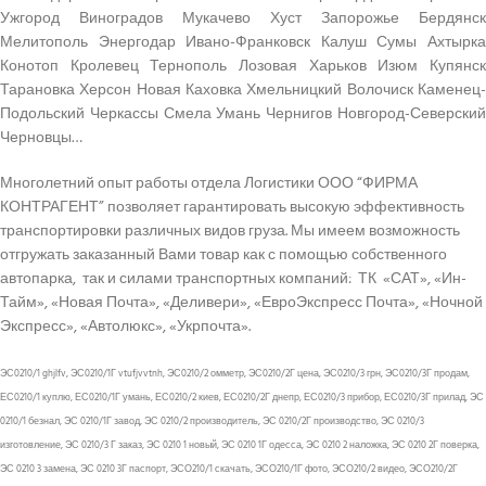
Ужгород Виноградов Мукачево Хуст Запорожье Бердянск
Мелитополь Энергодар Ивано-Франковск Калуш Сумы Ахтырка
Конотоп Кролевец Тернополь Лозовая Харьков Изюм Купянск
Тарановка Херсон Новая Каховка Хмельницкий Волочиск Каменец-
Подольский Черкассы Смела Умань Чернигов Новгород-Северский
Черновцы…
Многолетний опыт работы отдела Логистики ООО “ФИРМА
КОНТРАГЕНТ” позволяет гарантировать высокую эффективность
транспортировки различных видов груза. Мы имеем возможность
отгружать заказанный Вами товар как с помощью собственного
автопарка, так и силами транспортных компаний: ТК «САТ», «Ин-
Тайм», «Новая Почта», «Деливери», «ЕвроЭкспресс Почта», «Ночной
Экспресс», «Автолюкс», «Укрпочта».
ЭС0210/1 ghjlfv, ЭС0210/1Г vtufjvvtnh, ЭС0210/2 омметр, ЭС0210/2Г цена, ЭС0210/3 грн, ЭС0210/3Г продам,
ЕС0210/1 куплю, ЕС0210/1Г умань, ЕС0210/2 киев, ЕС0210/2Г днепр, ЕС0210/3 прибор, ЕС0210/3Г прилад, ЭС
0210/1 безнал, ЭС 0210/1Г завод, ЭС 0210/2 производитель, ЭС 0210/2Г производство, ЭС 0210/3
изготовление, ЭС 0210/3 Г заказ, ЭС 0210 1 новый, ЭС 0210 1Г одесса, ЭС 0210 2 наложка, ЭС 0210 2Г поверка,
ЭС 0210 3 замена, ЭС 0210 3Г паспорт, ЭСО210/1 скачать, ЭСО210/1Г фото, ЭСО210/2 видео, ЭСО210/2Г