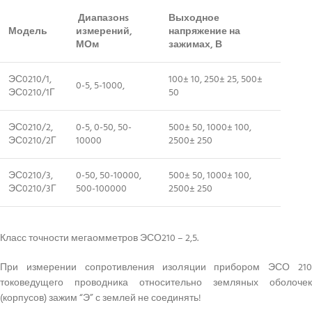
Диапазонs
Выходное
Модель
измерений,
напряжение на
МОм
зажимах, В
ЭС0210/1,
100± 10, 250± 25, 500±
0-5, 5-1000,
ЭС0210/1Г
50
ЭС0210/2,
0-5, 0-50, 50-
500± 50, 1000± 100,
ЭС0210/2Г
10000
2500± 250
ЭС0210/3,
0-50, 50-10000,
500± 50, 1000± 100,
ЭС0210/3Г
500-100000
2500± 250
Класс точности мегаомметров ЭСО210 – 2,5.
При измерении сопротивления изоляции прибором ЭСО 210
токоведущего проводника относительно земляных оболочек
(корпусов) зажим “Э” с землей не соединять!