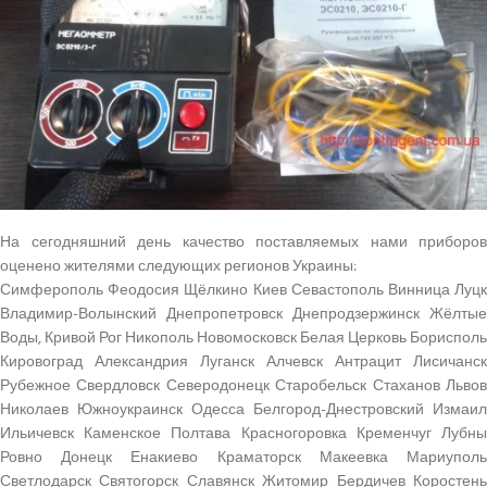
На сегодняшний день качество поставляемых нами приборов
оценено жителями следующих регионов Украины:
Симферополь Феодосия Щёлкино Киев Севастополь Винница Луцк
Владимир-Волынский Днепропетровск Днепродзержинск Жёлтые
Воды, Кривой Рог Никополь Новомосковск Белая Церковь Борисполь
Кировоград Александрия Луганск Алчевск Антрацит Лисичанск
Рубежное Свердловск Северодонецк Старобельск Стаханов Львов
Николаев Южноукраинск Одесса Белгород-Днестровский Измаил
Ильичевск Каменское Полтава Красногоровка Кременчуг Лубны
Ровно Донецк Енакиево Краматорск Макеевка Мариуполь
Светлодарск Святогорск Славянск Житомир Бердичев Коростень