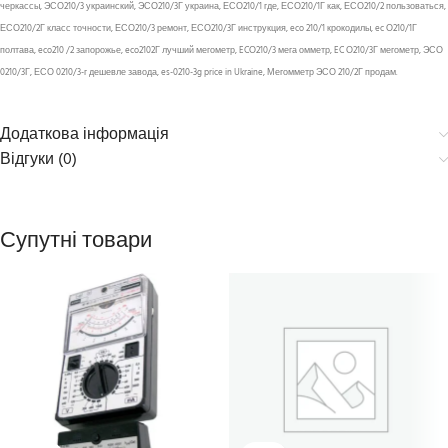
черкассы, ЭСО210/3 украинский, ЭСО210/3Г украина, ЕСО210/1 где, ЕСО210/1Г как, ЕСО210/2 пользоваться,
ЕСО210/2Г класс точности, ЕСО210/3 ремонт, ЕСО210/3Г инструкция, eco 210/1 крокодилы, ec О210/1Г
полтава, eco210 /2 запорожье, eco2102Г лучший мегометр, ECО210/3 мега омметр, EC О210/3Г мегометр, ЭСО
0210/3Г, ЕСО 0210/3-г дешевле завода, es-0210-3g price in Ukraine, Мегомметр ЭСО 210/2Г продам.
Додаткова інформація
Відгуки (0)
Супутні товари