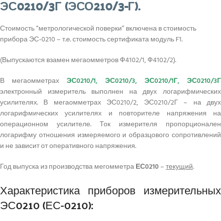
ЭС0210/3Г (ЭСО210/3-Г).
Стоимость “метрологической поверки” включена в стоимость
прибора ЭС-0210 – т.е. стоимость сертификата модуль F1.
(Выпускаются взамен мегаомметров Ф4102/1, Ф4102/2).
В мегаомметрах
ЭС0210/1, ЭС0210/3, ЭС0210/1Г, ЭС0210/3Г
электронный измеритель выполнен на двух логарифмических
усилителях. В мегаомметрах ЭС0210/2, ЭС0210/2Г – на двух
логарифмических усилителях и повторителе напряжения на
операционном усилителе. Ток измерителя пропорционален
логарифму отношения измеряемого и образцового сопротивлений
и не зависит от оперативного напряжения.
Год выпуска из производства мегомметра
ЕС0210
–
текущий
.
Характеристика приборов измерительных
ЭС0210 (ЕС-0210):