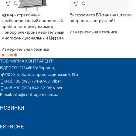
43104 – стрелочный
Вискозиметр ВЗ-246 (на штативе,
комбинированный аналоговый
на треноге, погружной)
прибор тестер-мультиметр.
Прибор электроизмерительный
Измерительная техника
многофункциональный Ц43104
Измерительная техника
10 500
₴
ТОВ "ФІРМА КОНТРАГЕНТ"
ЄДРПОУ: 37346858; Україна,
61050, м. Харків, пров. Іскринський, 19Б
моб. +38 (095) 784-97-07;
Viber
моб. +38 (098) 842-82-06;
Viber
E-mail: info@contragent.com.ua
НОВИНКИ
КОРИСНЕ