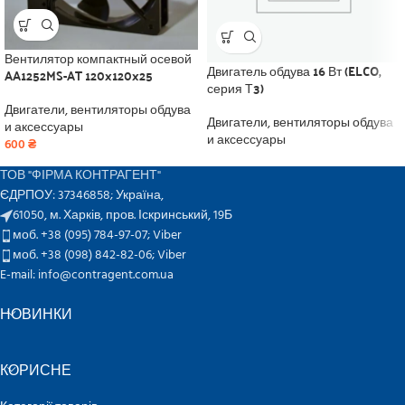
Вентилятор компактный осевой
Двигатель обдува 16 Вт (ELCO,
AA1252MS-AT 120x120x25
серия Т3)
Двигатели, вентиляторы обдува
Двигатели, вентиляторы обдува
и аксессуары
и аксессуары
600
₴
ТОВ "ФІРМА КОНТРАГЕНТ"
ЄДРПОУ: 37346858; Україна,
61050, м. Харків, пров. Іскринський, 19Б
моб. +38 (095) 784-97-07;
Viber
моб. +38 (098) 842-82-06;
Viber
E-mail: info@contragent.com.ua
НОВИНКИ
КОРИСНЕ