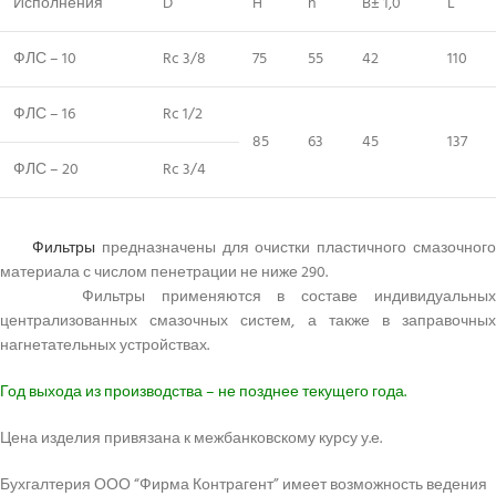
Исполнения
D
H
h
B± 1,0
L
ФЛС – 10
Rc 3/8
75
55
42
110
ФЛС – 16
Rc 1/2
85
63
45
137
ФЛС – 20
Rc 3/4
Фильтры
предназначены для очистки пластичного смазочного
материала с числом пенетрации не ниже 290.
Фильтры применяются в составе индивидуальных
централизованных смазочных систем, а также в заправочных
нагнетательных устройствах.
Год выхода из производства – не позднее текущего года.
Цена изделия привязана к межбанковскому курсу у.е.
Бухгалтерия ООО “Фирма Контрагент” имеет возможность ведения