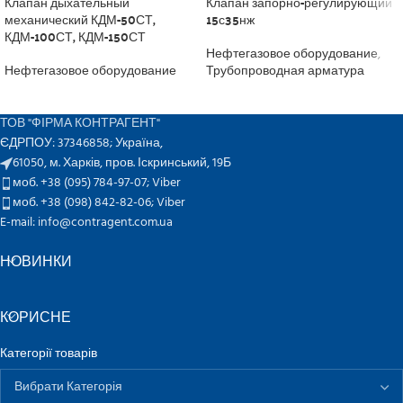
Клапан дыхательный
Клапан запорно-регулирующий
механический КДМ-50СТ,
15с35нж
КДМ-100СТ, КДМ-150СТ
Нефтегазовое оборудование
,
Нефтегазовое оборудование
Трубопроводная арматура
ТОВ "ФІРМА КОНТРАГЕНТ"
ЄДРПОУ: 37346858; Україна,
61050, м. Харків, пров. Іскринський, 19Б
моб. +38 (095) 784-97-07;
Viber
моб. +38 (098) 842-82-06;
Viber
E-mail: info@contragent.com.ua
НОВИНКИ
КОРИСНЕ
Категорії товарів