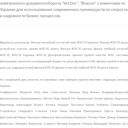
электронного документооборота “M.E.Doc”, “Вчасно” с клиентами по
Украине для использования современных преимуществ по скорости
и надежности бизнес процессов.
Варианты для поиска: Фильтр линейный сетчатый типа ФЛС-10 Украина, Фильтр ФЛС-10 цена,
устройство очистки смазки ФЛС-10, купить Фильтр ФЛС-10 срочно, фільтр лінійний сітчатий
ФЛС-10, ФЛС-16 Харьков, ФЛС-20 Днепропетровск, фильтр грубой очистки ФЛС, системы
фильтрации смазочно-охлаждающей жидкости, цена фильтров СОЖ, фильтр грубой очистки
для сож, гидравлический фильтр ФЛС 10, фільтр сітчастий лінійний ФЛС-20 ціна в Україні.
На сегодняшний день качество поставляемых нами приборов оценено жителями следующих регионов
Украины:
Симферополь Феодосия Ялта Киев Севастополь Винница Луцк Волынь Владимир-Волынский
Днепропетровск Днепродзержинск Жёлтые Воды Кривой Рог Новомосковск Белая Церковь Борисполь
Кировоград Александрия Луганск Алчевск Антрацит Лисичанск Брянка Рубежное Северодонецк
Старобельск Свердловск Стаханов Сколе Львов Николаев Южноукраинск Одесса Белгород-
Днестровский Измаил Ильичевск Каменское Красногоровка Кременчуг Полтава Ровно Донецк Енакиево
Краматорск Макеевка Мариуполь Славянск Житомир Бердичев Ужгород Виноградов Мукачево Хуст