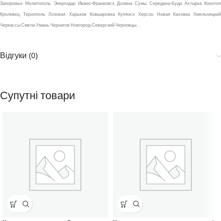
Запорожье Мелитополь Энергодар Ивано-Франковск Долина Сумы Середина-Буда Ахтырка Конотоп
Кролевец Тернополь Лозовая Харьков Ковшаровка Купянск Херсон Новая Каховка Хмельницкий
Черкассы Смела Умань Чернигов Новгород-Северский Черновцы…
Відгуки (0)
Супутні товари