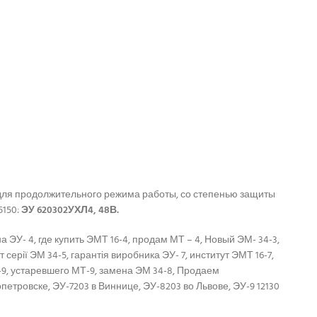
 для продолжительного режима работы, со степенью защиты
5150:
ЭУ 620302УХЛ4, 48В.
ЭУ- 4, где купить ЭМТ 16-4, продам МТ – 4, Новый ЭМ- 34-3,
 серії ЭМ 34-5, гарантія виробника ЭУ- 7, институт ЭМТ 16-7,
6-9, устаревшего МТ-9, замена ЭМ 34-8, Продаем
петровске, ЭУ-7203 в Виннице, ЭУ-8203 во Львове, ЭУ-9 12130