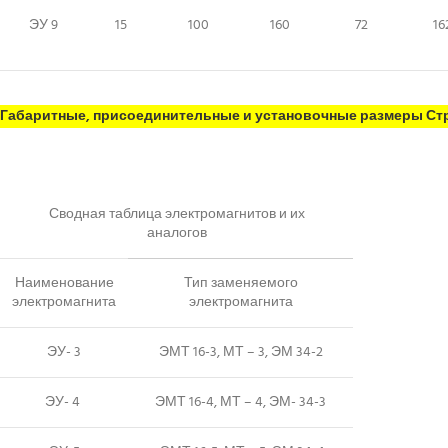
ЭУ 9
15
100
160
72
16
Габаритные, присоединительные и установочные размеры Стру
Сводная таблица электромагнитов и их
аналогов
Наименование
Тип заменяемого
электромагнита
электромагнита
ЭУ- 3
ЭМТ 16-3, МТ – 3, ЭМ 34-2
ЭУ- 4
ЭМТ 16-4, МТ – 4, ЭМ- 34-3