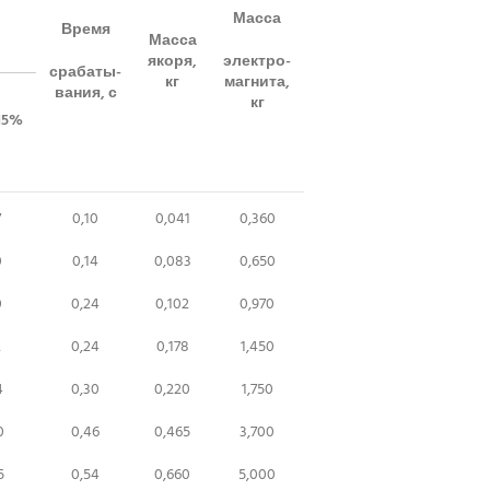
Масса
Время
Масса
якоря,
электро-
срабаты-
кг
магнита,
вания, с
кг
15%
7
0,10
0,041
0,360
0
0,14
0,083
0,650
0
0,24
0,102
0,970
2
0,24
0,178
1,450
4
0,30
0,220
1,750
0
0,46
0,465
3,700
5
0,54
0,660
5,000