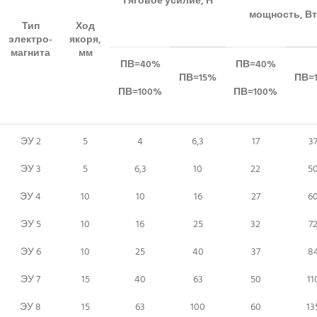
Тяговое усилие, Н
мощность, Вт
Тип
Ход
электро-
якоря,
магнита
мм
ПВ=40%
ПВ=40%
ПВ=15%
ПВ=
ПВ=100%
ПВ=100%
ЭУ 2
5
4
6,3
17
3
ЭУ 3
5
6,3
10
22
5
ЭУ 4
10
10
16
27
6
ЭУ 5
10
16
25
32
7
ЭУ 6
10
25
40
37
8
ЭУ 7
15
40
63
50
11
ЭУ 8
15
63
100
60
13