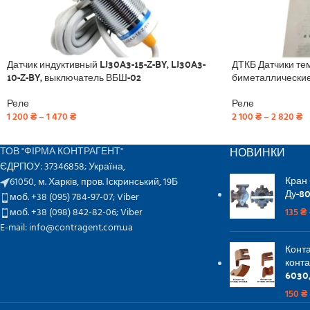
Датчик индуктивный LJ30A3-15-Z-BY, LJ30A3-
ДТКБ Датчики т
10-Z-BY, выключатель ВБШ-02
биметаллически
Реле
Реле
1 200
₴
–
1 470
₴
2 100
₴
–
2 820
₴
НОВИНКИ
ТОВ "ФІРМА КОНТРАГЕНТ"
ЄДРПОУ: 37346858; Україна,
Кран
61050, м. Харків, пров. Іскринський, 19Б
Ду-80
моб. +38 (095) 784-97-07;
Viber
моб. +38 (098) 842-82-06;
Viber
135
₴
E-mail: info@contragent.com.ua
Конта
конта
6030,
150
₴