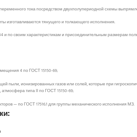
еременного тока посредством двухполупериодной схемы выпрямления н
иты изготавливаются тянущего и толкающего исполнения.
4 и по своим характеристикам и присоединительным размерам полн
мещения 4 по ГОСТ 15150-69;
й пыли, ионизированных газов или солей, которые при гигроскопи
 атмосфера типа ІІ по ГОСТ 15150-69;
ров — по ГОСТ 17516.1 для группы механического исполнения МЗ.
ки:
я