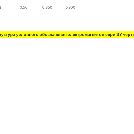
2
0,56
0,850
6,900
ктура условного обозначения электромагнитов сери ЭУ черте