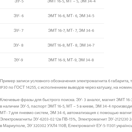
ЭУ-5
ЭМТ 16-5, МТ – 5, ЭМ 34-4
ЭУ- 6
ЭМТ 16-6, МТ- 6, ЭМ 34-5
ЭУ- 7
ЭМТ 16-7, МТ- 7, ЭМ 34-6
ЭУ- 8
ЭМТ 16-8, МТ- 8, ЭМ 34-7
ЭУ-9
ЭМТ 16-9, МТ-9, ЭМ 34-8
Пример записи условного обозначения электромагнита 6 габарита, 
IP30 по ГОСТ 14255, с исполнением выводов через катушку, на ном
Ключевые фразы для быстрого поиска: ЭУ- 3 аналог, магнит ЭМТ 16-3
в наличии ЭУ-5, паспорт ЭМТ 16-5, МТ – 5 в киеве, ЭМ 34-4 производит
МТ- 7 для пневмо систем, ЭМ 34-6, автоматизация с помощью магнита
Электромагниты ЭУ-6203-02 12в ПВ-15%, Электромагнит ЭУ-2121230 24
в Мариуполе, ЭУ 320302 УХЛ4 110В, Електромагніт ЕУ-5-11301 українс