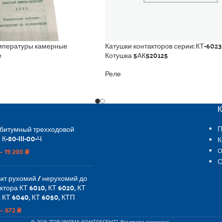
емпературы камерные
Катушки контакторов серии: КТ-6023,
е
Котушка 5АК520125
Реле
 битумный трехходовой
П
 К-80-III-00-Ч
К
O
–
19 200
₴
С
кт рухомий / нерухомий до
ктора КТ 6010, КТ 6020, КТ
 КТ 6040, КТ 6050, КТП
–
672
₴