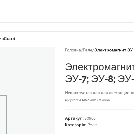
ин
Статті
Головна
/
Реле
/
Электромагнит ЭУ 3;
Электромагнит 
ЭУ-7; ЭУ-8; ЭУ
Используется для для дистанцион
другими механизмами.
Артикул:
30966
Категорія:
Реле