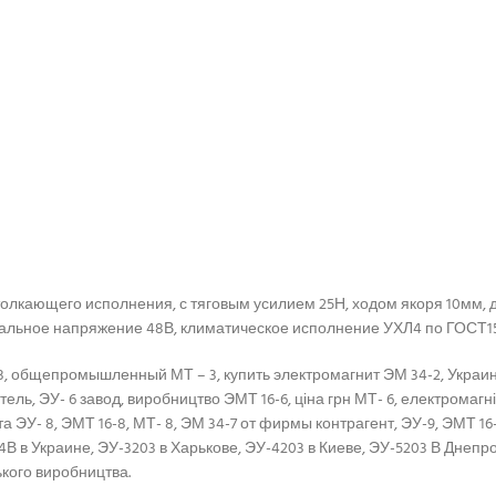
толкающего исполнения, с тяговым усилием 25Н, ходом якоря 10мм,
инальное напряжение 48В, климатическое исполнение УХЛ4 по ГОСТ1
, общепромышленный МТ – 3, купить электромагнит ЭМ 34-2, Украина 
ель, ЭУ- 6 завод, виробництво ЭМТ 16-6, ціна грн МТ- 6, електромагніт
 ЭУ- 8, ЭМТ 16-8, МТ- 8, ЭМ 34-7 от фирмы контрагент, ЭУ-9, ЭМТ 1
В в Украине, ЭУ-3203 в Харькове, ЭУ-4203 в Киеве, ЭУ-5203 В Днепро
ького виробництва.