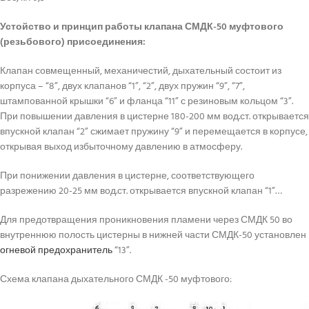
Устойство и принцип работы клапана СМДК-50 муфтового
(резьбового) присоединения:
Клапан совмещенный, механичестий, дыхательный состоит из
корпуса – “8”, двух клапанов “1”, “2”, двух пружин “9”, “7”,
штампованной крышки “6” и фланца “11” с резиновым кольцом “3”.
При повышении давления в цистерне 180-200 мм вод.ст. открывается
впускной клапан “2” сжимает пружину “9” и перемещается в корпусе,
открывая выход избыточному давлению в атмосферу.
При понижении давления в цистерне, соответствующего
разрежению 20-25 мм вод.ст. открывается впускной клапан “1”…
Для предотвращения проникновения пламени через СМДК 50 во
внутреннюю полость цистерны в нижней части СМДК-50 установлен
огневой предохранитель
“13”.
Схема клапана дыхательного СМДК -50 муфтового: