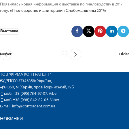
Появилась новая информация о выставке по пчеловодству в 2017
году:
«Пчеловодство и апитерапия Слобожанщины 2017»
Выставка
Newer
Older
ТОВ "ФІРМА КОНТРАГЕНТ"
ЄДРПОУ: 37346858; Україна,
61050, м. Харків, пров. Іскринський, 19Б
моб. +38 (095) 784-97-07;
Viber
моб. +38 (098) 842-82-06;
Viber
E-mail: info@contragent.com.ua
НОВИНКИ