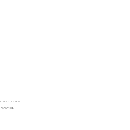
етровске, клапан
П, сварочный