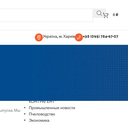
0
₴
Україна, м. Харків
+38 (095) 784-97-07
РУБРИКИ
рт
Жизнь сегодня
Паспорта продукции ООО "ФИРМА
КОНТРАГЕНТ"
Промышленные новости
выпуска. Мы
Пчеловодство
Экономика