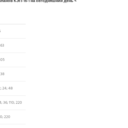
панов КЭП-16-1 на сегодняшний день <
6
,63
,05
,38
2; 24; 48
4; 36; 110; 220
10; 220