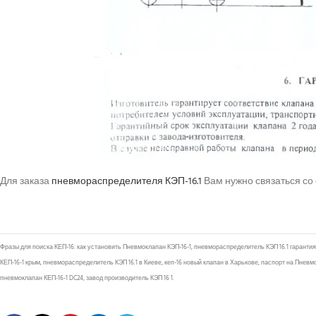
Для заказа
пневмораспределителя КЭП-16.1
Вам нужно связаться 
Фразы для поиска КЕП-16: как установить Пневмоклапан КЭП-16-1, пневмораспределитель КЭП 16.1 гаранти
КЕП-16-1 крым, пневмораспределитель КЭП 16.1 в Киеве, кеп-16 новый клапан в Харькове, паспорт на Пнев
пневмоклапан КЕП-16-1 DC24, завод производитель КЭП 16 1.