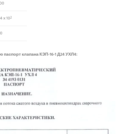
00
,4 х 10
2
,0
 паспорт клапана КЭП-16-1 Д24 УХЛ4: