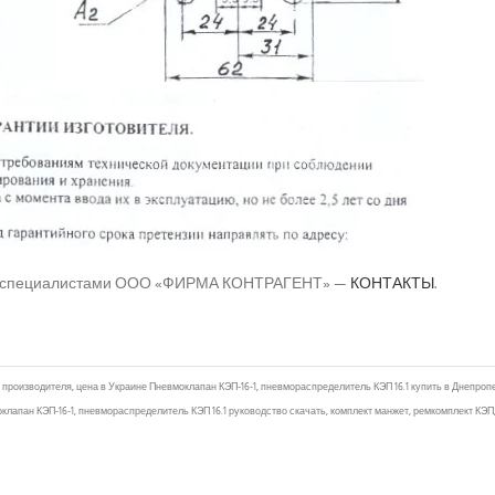
со специалистами ООО «ФИРМА КОНТРАГЕНТ» —
КОНТАКТЫ
.
я производителя, цена в Украине Пневмоклапан КЭП-16-1, пневмораспределитель КЭП 16.1 купить в Днепроп
моклапан КЭП-16-1, пневмораспределитель КЭП 16.1 руководство скачать, комплект манжет, ремкомплект КЭ