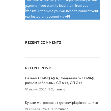
You need to upload your images manually to the
element if you want to load them from your
website. Otherwise you will need to connect your
real Instagram account via API.
RECENT COMMENTS
RECENT POSTS
Разъем СП-063 63 А, Соединитель СП-063,
разъем кабельный СП-063, СП-О63
10 июля, 2024
1 Comment
Купити метротошток для замірів рівня палива
19 апреля, 2024
1 Comment