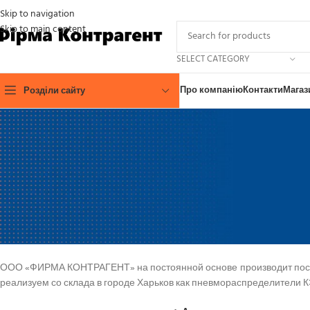
Skip to navigation
Skip to main content
SELECT CATEGORY
Про компанію
Контакти
Магаз
Розділи сайту
ПАСПОРТА ПРОДУК
Пневмоклапан КЭП-16-1, пнев
Post
ООО «ФИРМА КОНТРАГЕНТ» на постоянной основе производит пост
реализуем со склада в городе Харьков как пневмораспределители КЭП