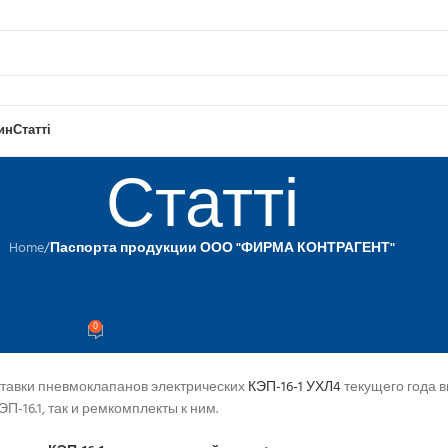
ин
Статті
Статті
Home
/
Паспорта продукции ООО "ФИРМА КОНТРАГЕНТ"
ЦИИ ООО "ФИРМА КОНТРАГЕНТ"
мораспределитель КЭП 16.1. Паспо
0
ed by
Agent
авки пневмоклапанов электрических
КЭП-16-1 УХЛ4
текущего года 
-16.1, так и ремкомплекты к ним.