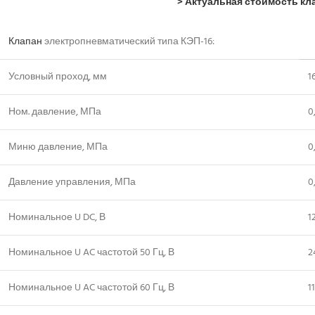
> Актуальная стоимость кла
Клапан
электропневматический типа КЭП-16:
Условный проход, мм
1
Ном. давление, МПа
0
Миню давление, МПа
0
Давление управления, МПа
0
Номинальное U DC, В
1
Номинальное U AC частотой 50 Гц, В
2
Номинальное U AC частотой 60 Гц, В
1