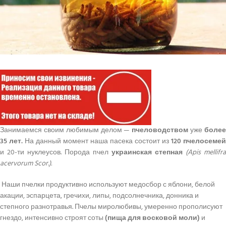
Занимаемся своим любимым делом —
пчеловодством
уже
боле
35 лет.
На данный момент наша пасека состоит из
120 пчелосемей
и 20-ти нуклеусов. Порода пчел
украинская степная
(Apis mellifra
acervorum Scor.).
Наши пчелки продуктивно используют медосбор с яблони, белой
акации, эспарцета, гречихи, липы, подсолнечника, донника и
степного разнотравья. Пчелы миролюбивы, умеренно прополисуют
гнездо, интенсивно строят соты
(пища для восковой моли)
и