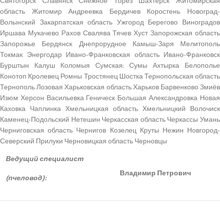
Святогорск Славянск Снежное Торез Шахтёрск Житомирская
область Житомир Андреевка Бердичев Коростень Новоград-
Волынский Закарпатская область Ужгород Берегово Виноградов
Иршава Мукачево Рахов Свалява Тячев Хуст Запорожская область
Запорожье Бердянск Днепрорудное Камыш-Заря Мелитополь
Токмак Энергодар Ивано-Франковская область Ивано-Франковск
Бурштын Калуш Коломыя Сумская: Сумы Ахтырка Белополье
Конотоп Кролевец Ромны Тростянец Шостка Тернопольская область
Тернополь Лозовая Харьковская область Харьков Барвенково Змиёв
Изюм Херсон Васильевка Геническ Большая Александровка Новая
Каховка Чаплинка Хмельницкая область Хмельницкий Волочиск
Каменец-Подольский Нетешин Черкасская область Черкассы Умань
Черниговская область Чернигов Козелец Круты Нежин Новгород-
Северский Прилуки Черновицкая область Черновцы
Ведущий специалист
Владимир Петрович
(пчеловод):