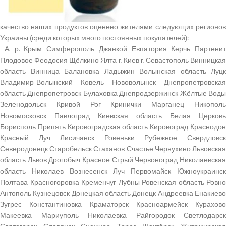
качество наших продуктов оценено жителями следующих регионов
Украины (среди которых много постоянных покупателей):
А. р. Крым Симферополь Джанкой Евпатория Керчь Партенит
Плодовое Феодосия Щёлкино Ялта г. Киев г. Севастополь Винницкая
область Винница Балановка Ладыжин Волынская область Луцк
Владимир-Волынский Ковель Нововолынск Днепропетровская
область Днепропетровск Булаховка Днепродзержинск Жёлтые Воды
Зеленодольск Кривой Рог Кринички Марганец Никополь
Новомосковск Павлоград Киевская область Белая Церковь
Борисполь Припять Кировоградская область Кировоград Краснодон
Красный Луч Лисичанск Ровеньки Рубежное Свердловск
Северодонецк Старобельск Стаханов Счастье Чернухино Львовская
область Львов Дрогобыч Красное Стрый Червоноград Николаевская
область Николаев Вознесенск Луч Первомайск Южноукраинск
Полтава Красногоровка Кременчуг Лубны Ровенская область Ровно
Антополь Кузнецовск Донецкая область Донецк Андреевка Енакиево
Зугрес Константиновка Краматорск Красноармейск Курахово
Макеевка Мариуполь Николаевка Райгородок Светлодарск