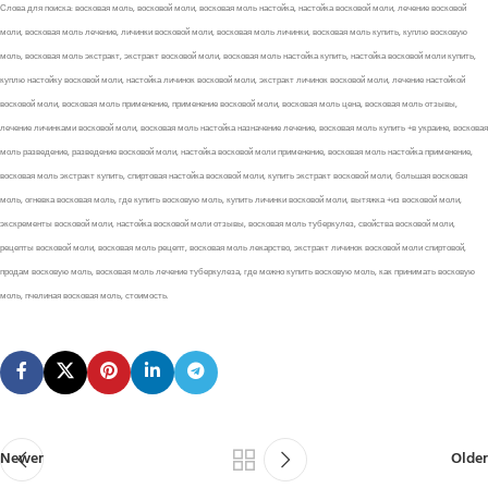
Слова для поиска: восковая моль, восковой моли, восковая моль настойка, настойка восковой моли, лечение восковой
моли, восковая моль лечение, личинки восковой моли, восковая моль личинки, восковая моль купить, куплю восковую
моль, восковая моль экстракт, экстракт восковой моли, восковая моль настойка купить, настойка восковой моли купить,
куплю настойку восковой моли, настойка личинок восковой моли, экстракт личинок восковой моли, лечение настойкой
восковой моли, восковая моль применение, применение восковой моли, восковая моль цена, восковая моль отзывы,
лечение личинками восковой моли, восковая моль настойка назначение лечение, восковая моль купить +в украине, восковая
моль разведение, разведение восковой моли, настойка восковой моли применение, восковая моль настойка применение,
восковая моль экстракт купить, спиртовая настойка восковой моли, купить экстракт восковой моли, большая восковая
моль, огневка восковая моль, где купить восковую моль, купить личинки восковой моли, вытяжка +из восковой моли,
экскременты восковой моли, настойка восковой моли отзывы, восковая моль туберкулез, свойства восковой моли,
рецепты восковой моли, восковая моль рецепт, восковая моль лекарство, экстракт личинок восковой моли спиртовой,
продам восковую моль, восковая моль лечение туберкулеза, где можно купить восковую моль, как принимать восковую
моль, пчелиная восковая моль, стоимость.
Newer
Older