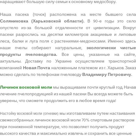
наращивают большую силу семьи к основному медосбору.
Наша пасека (точок) расположена на месте бывшего села
Соляниковка (Харьковской области).
В 90-е годы это село
опустело из-за большой отдаленности от цивилизации. Вокруг
пасеки разрослись на десятки километров акациевые и липовые
леса, балки и луга поля с растениями-медоносами. Именно здесь
наши пчелы собирают натуральные,
экологически чистые
продукты пчеловодства.
Все цены, указанные на сайте
актуальны. Доставку по Украине осуществляем транспортной
компанией
Новая Почта
наложенным платежом из г. Харьков. Заказ
можно сделать по телефонам пчеловоду
Владимиру Петровичу.
Личинок восковой моли
мы выращиваем почти круглый год. Начав
лечение пчелопродукцией из нашей пасеки Вы всегда можете быть
уверены, что сможете продолжить его в любое время года!
мы изготавливаем путем настаивания
Настойку восковой моли (огневки)
свежесобранных личинок восковой моли 70% спиртовым раствором
при пониженной температуре, что позволяет получить продукт
высокого качества и максимально извлечь и сохранить все ценные