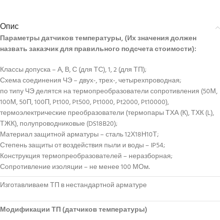
Опис
Параметры датчиков температуры, (Их значения должен
назвать заказчик для правильного подсчета стоимости):
Классы допуска – А, В, С (для ТС), 1, 2 (для ТП);
Схема соединения ЧЭ – двух-, трех-, четырехпроводная;
по типу ЧЭ делятся на термопреобразователи сопротивления (50М,
100М, 50П, 100П, Pt100, Pt500, Pt1000, Pt2000, Pt10000),
термоэлектрические преобразователи (термопары ТХА (К), ТХК (L),
ТЖК), полупроводниковые (DS18B20);
Материал защитной арматуры – сталь 12Х18Н10Т;
Степень защиты от воздействия пыли и воды – IP54;
Конструкция термопреобразователей – неразборная;
Сопротивление изоляции – не менее 100 МОм.
Изготавливаем ТП в нестандартной арматуре
Модификации ТП
(датчиков температуры)