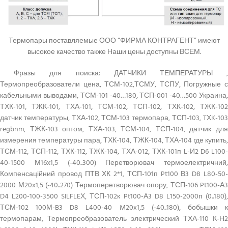
Термопары поставляемые ООО “ФИРМА КОНТРАГЕНТ” имеют
высокое качество также Наши цены доступны ВСЕМ.
Фразы для поиска: ДАТЧИКИ ТЕМПЕРАТУРЫ ,
Термопреобразователи цена, ТСМ-102,ТСМУ, ТСПУ, Погружные с
кабельными выводами, ТСМ-101 -40…180, ТСП-001 -40…500 Украина,
ТХК-101, ТЖК-101, ТХА-101, ТСМ-102, ТСП-102, ТХК-102, ТЖК-102
датчик температуры, ТХА-102, ТСМ-103 термопара, ТСП-103, TХK-103
regbnm, ТЖК-103 оптом, ТХА-103, ТСМ-104, ТСП-104, датчик для
измерения температуры пара, ТХК-104, ТЖК-104, ТХА-104 где купить,
ТСМ-112, ТСП-112, ТХК-112, ТЖК-104, ТХА-012, ТХК-101п L-И2 D6 L100-
40-1500 М16х1,5 (-40..300) Перетворювач термоелектричний,
Компенсаційний провод ПТВ ХК 2*1, ТСП-101п Pt100 В3 D8 L80-50-
2000 М20х1,5 (-40..270) Термоперетворювач опору, ТСП-106 Pt100-А3
D4 L200-100-3500 SILFLEХ, ТСП-102к Pt100-А3 D8 L150-2000п (0..180),
ТСМ-102 100М-B3 D8 L400-40 M20x1,5 (-40..180), бобышки к
термопарам, Термопреобразователь электрический ТХА-110 К-Н2