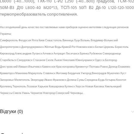
L6000 (-40…1000), ТХК-110 L-И2 L250 (-40…600) градусов, ТСМ-102
50М-В3 Д10 L800-40 M20*1.5, ТСП-105 50П В2 Д6-10 L120-120-1000
термопреобразователь сопротивления.
На сегодняшний день качество поставляемых нами приборов оценено жителями следующих регионов
Украины:
Симферополь Феодосия Ялта Киев Севастополь Винница Луцк Волынь Владимир-Волынский
Днепропетровск Днепродзержинск Жёлтые Воды Кривой Рог Новомосковск Белая Церковь Борисполь
Кировоград Александрия Луганск Алчевск Антрацит Лисичанск Брянка Рубежное Северодонецк
Старобельск Свердловск Стаханов Сколе Львов Николаев Южноукраинск Одесса Белгород-
Днестровский Измаил Ильичевск Каменское Красногоровка Кременчуг Полтава Ровно Донецк Енакиево
Краматорск Макеевка Мариуполь Славянск Житомир Бердичев Ужгород Виноградов Мукачево Хуст
Запорожье Мелитополь Энергодар Ивано-Франковск Долина Сумы Середина-Буда Ахтырка Конотоп
Кролевец Тернополь Лозовая Харьков Ковшаровка Купянск Херсон Новая Каховка Хмельницкий
Черкассы Смела Умань Чернигов Новгород-Северский Черновцы…
Відгуки (0)