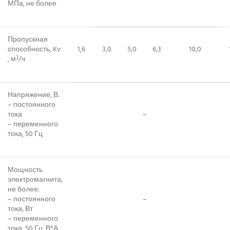
МПа, не более
Пропускная
способность, Kv
1,6
3,0
5,0
6,3
10,0
, м
/ч
3
Напряжение, В:
– постоянного
тока
–
– переменного
тока, 50 Гц
Мощность
электромагнита,
не более:
– постоянного
–
тока, Вт
– переменного
тока, 50 Гц, В*А