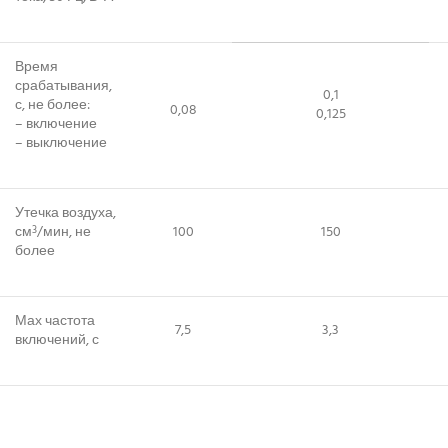
Время
срабатывания,
0,1
с, не более:
0,08
0,125
– включение
– выключение
Утечка воздуха,
см
/мин, не
100
150
3
более
Мах частота
7,5
3,3
включений, с