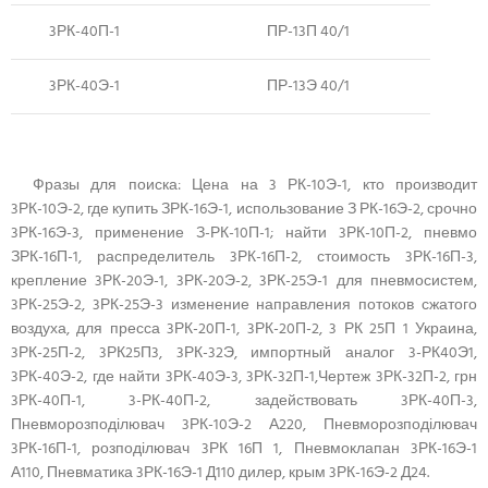
3РК-40П-1
ПР-13П 40/1
3РК-40Э-1
ПР-13Э 40/1
Фразы для поиска: Цена на 3 РК-10Э-1, кто производит
3РК-10Э-2, где купить ЗРК-16Э-1, использование З РК-16Э-2, срочно
3РК-16Э-3, применение З-РК-10П-1; найти 3РК-10П-2, пневмо
ЗРК-16П-1, распределитель 3РК-16П-2, стоимость 3РК-16П-3,
крепление 3РК-20Э-1, 3РК-20Э-2, 3РК-25Э-1 для пневмосистем,
3РК-25Э-2, 3РК-25Э-3 изменение направления потоков сжатого
воздуха, для пресса 3РК-20П-1, 3РК-20П-2, 3 РК 25П 1 Украина,
3РК-25П-2, 3РК25П3, 3РК-32Э, импортный аналог 3-РК40Э1,
3РК-40Э-2, где найти 3РК-40Э-3, 3РК-32П-1,Чертеж 3РК-32П-2, грн
3РК-40П-1, 3-РК-40П-2, задействовать 3РК-40П-3,
Пневморозподілювач 3РК-10Э-2 А220, Пневморозподілювач
3РК-16П-1, розподілювач 3РК 16П 1, Пневмоклапан 3РК-16Э-1
А110, Пневматика 3РК-16Э-1 Д110 дилер, крым 3РК-16Э-2 Д24.