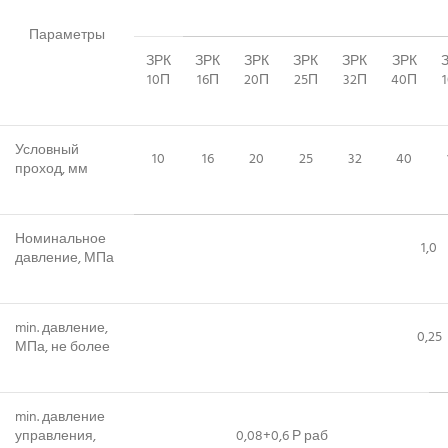
Параметры
ЗРК
ЗРК
ЗРК
ЗРК
ЗРК
ЗРК
10П
16П
20П
25П
32П
40П
Условный
10
16
20
25
32
40
проход, мм
Номинальное
1,0
давление, МПа
min. давление,
0,25
МПа, не более
min. давление
управления,
0,08+0,6 Р раб