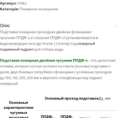
Артикул:
31682
Категорія:
Пожарное оснащение
Опис
Подставка пожарная проходная двойная фланцевая
чугунная ППДФ-ч и стальная ППДФ-ст устанавливается в
водопроводную сеть (до 16 атм. ( 1,6 мпа)) под
пожарный
подземный гидрант
для отбора воды.
Подставка пожарная двойная чугунная ППДФ-ч
– это целостная
отливка, которая состоит условно из ствола (основы) подставки с
дном, двух боковых патрубков с фланцами с условным проходом
ду-100, 150, 200, 300 мм и верхнего спецфланца под гидрант
пожарный.
Условный проход подставок
Ду, мм
Основные
характеристики
чугунных
ППДФ-
ППДФ-
подставок