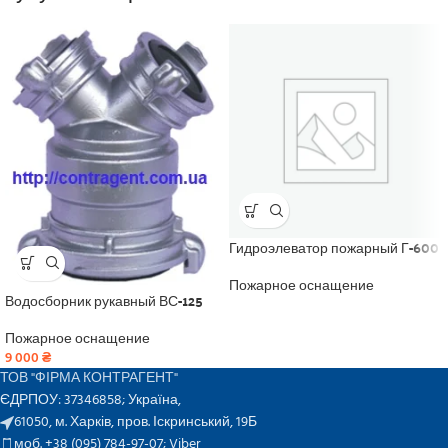
Гидроэлеватор пожарный Г-600
Пожарное оснащение
Водосборник рукавный ВС-125
Пожарное оснащение
9 000
₴
ТОВ "ФІРМА КОНТРАГЕНТ"
ЄДРПОУ: 37346858; Україна,
61050, м. Харків, пров. Іскринський, 19Б
моб. +38 (095) 784-97-07;
Viber