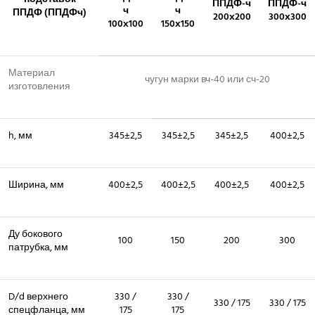
ППДФ-ч
ППДФ-ч
ч
ч
ППДФ (ППДФч)
200х200
300х300
100х100
150х150
Материал
чугун марки вч-40 или сч-20
изготовления
h, мм
345±2,5
345±2,5
345±2,5
400±2,5
Ширина, мм
400±2,5
400±2,5
400±2,5
400±2,5
Ду бокового
100
150
200
300
патрубка, мм
D/d верхнего
330 /
330 /
330 / 175
330 / 175
спецфланца, мм
175
175