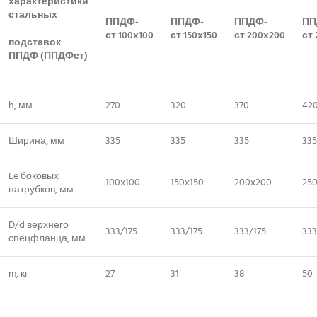
характеристики
стальных
ППДФ-
ППДФ-
ППДФ-
ПП
ст
100х100
ст
150х150
ст
200х200
ст
подставок
ППДФ (ППДФст)
h, мм
270
320
370
42
Ширина, мм
335
335
335
335
Le боковых
100х100
150х150
200х200
25
патрубков, мм
D/d верхнего
333/175
333/175
333/175
333
спецфланца, мм
m, кг
27
31
38
50