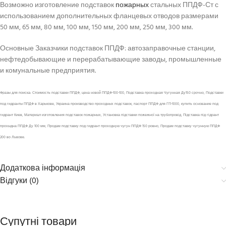
Возможно изготовление подставок
пожарных
стальных ППДФ-Ст с
использованием дополнительных фланцевых отводов размерами
50 мм, 65 мм, 80 мм, 100 мм, 150 мм, 200 мм, 250 мм, 300 мм.
Основные Заказчики подставок ППДФ: автозаправочные станции,
нефтедобывающие и перерабатывающие заводы, промышленные
и комунальные предприятия.
Фразы для поиска: Стоимость подставки ППДФ, цена новой ППДФ-100-100, Подставка проходная Чугунная Ду150 срочно, Подставки
под гидранты ППДФ в Харькове, Украина производство проходных подставок, паспорт ППДФ для ГП-1000, купить основание под
гидрант Киев, Материал изготовления подставок пожарных, Установка підставки пожежної на трубопровід, Підставка під гідрант
прохыдна ППДФ Ду 100 мм, Продам подставку под гидрант проходную чугун ППДФ 150 ровно, Продам подставку чугунную ППДФ
200 во Львове.
Додаткова інформація
Відгуки (0)
Супутні товари