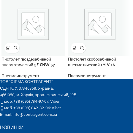
Пистолет гвоздезабивной
Пистолет скобозабивной
пневматический 5F-CNW-57
пневматический 1M-V-16
Пневмоинструмент
Пневмоинструмент
ТОВ "ФІРМА КОНТРАГЕНТ"
ЄДРПОУ: 37346858; Україна,
61050, м. Харків, пров. Іскринський, 19Б
моб. +38 (095) 784-97-07;
Viber
моб. +38 (098) 842-82-06;
Viber
E-mail: info@contragent.com.ua
НОВИНКИ