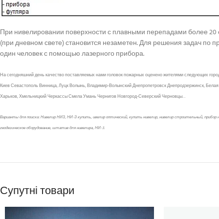
При нивелировании поверхности с плавными перепадами более 20 с
(при дневном свете) становится незаметен. Для решения задач по 
один человек с помощью лазерного прибора.
На сегодняшний день качество поставляемых нами головок пожарных оценено жителями следующих горо
Киев Севастополь Винница, Луцк Волынь, Владимир-Волынский Днепропетровск Днепродзержинск, Белая
Харьков, Хмельницкий Черкассы Смела Умань Чернигов Новгород-Северский Черновцы…
Варианты для поиска: Нивелир НИЗ, НИ-З купить, ивелир оптический, купить нивелир, нивелир строительный, прибор ни
геодезическое оборудование, штатив для нивелира, НИ-3.
Супутні товари