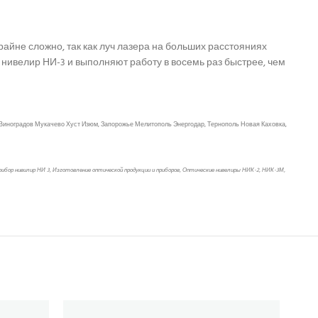
йне сложно, так как луч лазера на больших расстояниях
 нивелир НИ-3 и выполняют работу в восемь раз быстрее, чем
Виноградов Мукачево Хуст Изюм, Запорожье Мелитополь Энергодар, Тернополь Новая Каховка,
 прибор нивилир НИ 3, Изготовление оптической продукции и приборов, Оптические нивелиры НИК-2, НИК-3М,