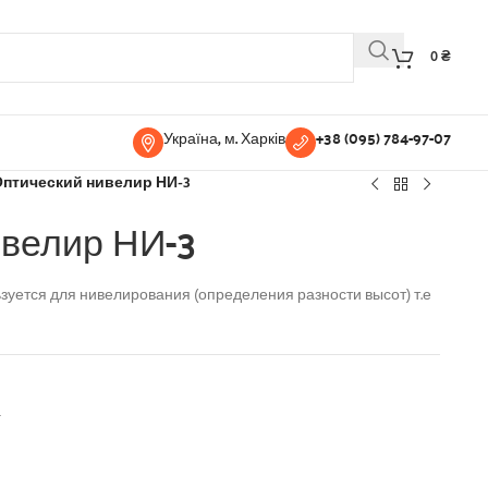
0
₴
Україна, м. Харків
+38 (095) 784-97-07
птический нивелир НИ-3
ивелир НИ-3
зуется для нивелирования (определения разности высот) т.е
а