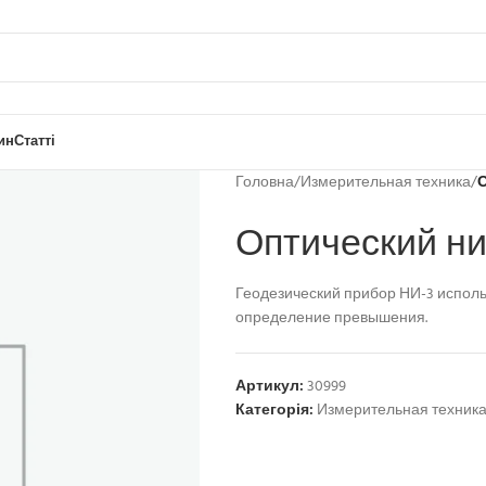
ин
Статті
Головна
/
Измерительная техника
/
О
Оптический н
Геодезический прибор НИ-3 исполь
определение превышения.
Артикул:
30999
Категорія:
Измерительная техник