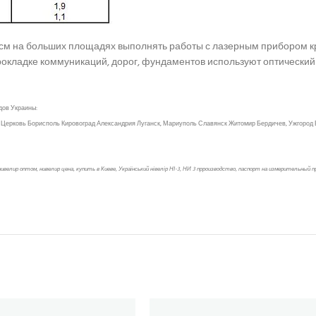
м на больших площадях выполнять работы с лазерным прибором кра
прокладке коммуникаций, дорог, фундаментов используют оптический
дов Украины:
 Церковь Борисполь Кировоград Александрия Луганск, Мариуполь Славянск Житомир Бердичев, Ужгород 
велир оптом, нивелир цена, купить в Киеве, Український нівелір НІ-3, НИ 3 прроизводство, паспорт на измерительный