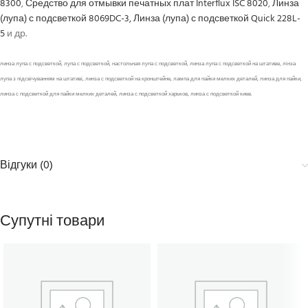
8300
,
Средство для отмывки печатных плат Interflux ISC 8020
,
Линза
(лупа) с подсветкой 8069DC-3,
Линза (лупа) с подсветкой Quick 228L-
5
и др.
линза лупа с подсветкой, лупа с подсветкой, настольная лупа с подсветкой, линза лупа с подсветкой на штативе, лінза
лупа з підсвічуванням на штативі, линза с подсветкой на кронштейне, лампа для пайки мелких деталей, линза для пайки,
линза с подсветкой для пайки мелких деталей, линза с подсветкой харьков, линза с подсветкой киев.
Відгуки (0)
Супутні товари