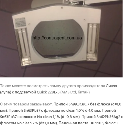
Также можете посмотреть лампу другого производителя
Линза
(лупа) с подсветкой Quick 228L-5
(AMS Ltd, Китай).
С этим товаром заказывают:
Припой Sn99,3Cu0,7 без флюса (d=1,0
мм)
,
Припой Sn63Pb37 с флюсом no clean 1,0% d-1,0 мм,
Припой
Sn63Pb37 с флюсом No clean 1,1% (d=0,8 мм)
,
Припой Sn62Pb36Ag2 с
флюсом No clean 2% (d=1,0 мм)
,
Паяльная паста DP 5505
,
Флюс IF