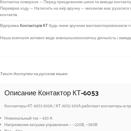
Контактна поверхня — Перед приєднанням шини та виводи контактора 
Перевірка ходу — Натисніть на якір вручну — механізм має рухатися 
контактів.
Відправка
Контакторів КТ
будь-яким зручним вантажоперевізником по
Наша компанія активно веде зовнішньоекономічну діяльність і завжди
Текст доступен на русском языке:
Описание Контактор КТ-6053
Контакторы КТ-6053 630А / КТ-6052 630А работают контакторы в 
Номинальный ток – 630 А
Напряжение катушки управления – ~220В, ~380В