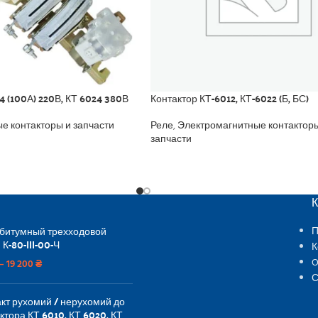
4 (100А) 220В, КТ 6024 380В
Контактор КТ-6012, КТ-6022 (Б, БС)
е контакторы и запчасти
Реле
,
Электромагнитные контактор
запчасти
 битумный трехходовой
П
 К-80-III-00-Ч
К
O
–
19 200
₴
С
кт рухомий / нерухомий до
ктора КТ 6010, КТ 6020, КТ