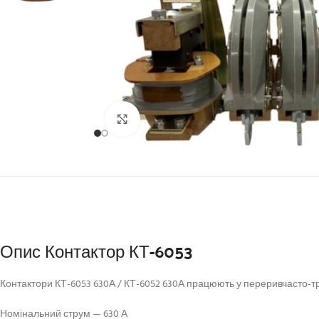
Click to enlarge
Опис Контактор КТ-6053
Контактори КТ-6053 630А / КТ-6052 630А працюють у переривчасто-
Номінальний струм — 630 А