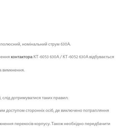
иполюсний, номінальний струм 630А.
кнення
контактора
КТ-6053 630А / КТ-6052 630А відбувається
а вимкнення.
, слід дотримуватися таких правил:
ним доступом сторонніх осіб, де виключено потрапляння
икнення перекосів корпусу. Також необхідно передбачити