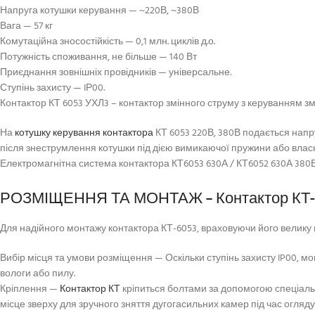
Напруга котушки керування — ~220В, ~380В
Вага — 57 кг
Комутаційна зносостійкість — 0,1 млн. циклів д.о.
Потужність споживання, не більше — 140 Вт
Приєднання зовнішніх провідників — універсальне.
Ступінь захисту — IР00.
Контактор КТ 6053 УХЛ3 – контактор змінного струму з керуванням з
На
котушку керування контактора
КТ 6053 220В, 380В подається напру
після знеструмлення котушки під дією вимикаючої пружини або власн
Електромагнітна система контактора КТ6053 630А / КТ6052 630А 380В
РОЗМІЩЕННЯ ТА МОНТАЖ – Контактор КТ-60
Для надійного монтажу контактора КТ-6053, враховуючи його велику ва
Вибір місця та умови розміщення — Оскільки ступінь захисту IP00,
вологи або пилу.
Кріплення —
Контактор КТ
кріпиться болтами за допомогою спеціальн
місце зверху для зручного зняття дугогасильних камер під час огляду 