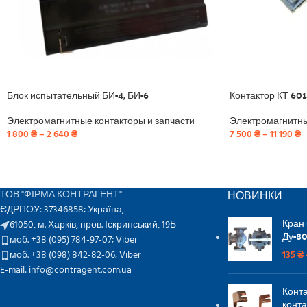
Блок испытательный БИ-4, БИ-6
Контактор КТ 601
Электромагнитные контакторы и запчасти
Электромагнитны
1 800
₴
–
2 640
₴
7 500
₴
–
11 190
₴
НОВИНКИ
ТОВ "ФІРМА КОНТРАГЕНТ"
ЄДРПОУ: 37346858; Україна,
Кран
61050, м. Харків, пров. Іскринський, 19Б
Ду-80
моб. +38 (095) 784-97-07;
Viber
моб. +38 (098) 842-82-06;
Viber
135
₴
E-mail: info@contragent.com.ua
Конта
конта