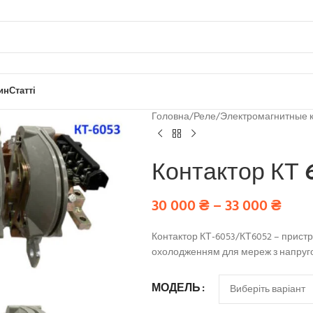
ин
Статті
Головна
/
Реле
/
Электромагнитные к
Контактор КТ 
30 000
₴
–
33 000
₴
Контактор КТ-6053/КТ6052 – пристр
охолодженням для мереж з напругою
МОДЕЛЬ