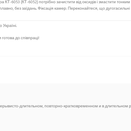
КТ-6053 (КТ-6052) потрібно зачистити від оксидів і змастити тонки
плавно, без заїдань. Фіксація камер: Переконайтеся, що дугогасильні
 Україні.
 готова до співпраці!
прерывисто-длительном, повторно-кратковременном и в длительном 