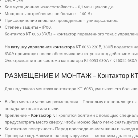
Вес – 57кг
Коммутационная износостойкость – 0,1 млн. циклов д.е.
Мощность потребления, не больше – 140 Вт
Присоединение внешних проводников – универсальное.
Степень защиты – IР00.
Контактор КТ 6053 УХЛ3 – контактор переменного тока с управл
На
катушку управления контактора
КТ 6053 220В, 380В подается н
630А происходит после обесточивания катушки под действием в
Электромагнитная система контактора КТ6053 630А / КТ6052 630А
РАЗМЕЩЕНИЕ И МОНТАЖ – Контактор КТ-6
Для надежного монтажа контактора КТ-6053, учитывая его большой
Выбор места и условия размещения – Поскольку степень защиты 
попадание влаги или пыли.
Крепление –
Контактор КТ
крепится болтами с помощью специальн
предусмотреть место сверху, чтобы можно было легко снять дуго
Контактная поверхность. Перед присоединением шины и вывода ко
Проверьте ход. Нажмите на якорь вручную — механизм должен дви