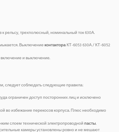
 к рельсу, трехполюсный, номинальный ток 630А.
замыкается. Выключение
контактора
КТ-6053 630А / КТ-6052
ь включение и выключение.
нии, следует соблюдать следующие правила:
куда ограничен доступ посторонних лиц и исключено
кой во избежание перекосов корпуса. Плюс необходимо
тонким слоем технической электропроводной
пасты
.
гасительные камеры установлены ровно и не мешают