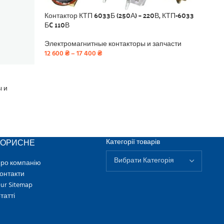
Контактор КТП 6033Б (250А) – 220В, КТП-6033
БC 110В
Электромагнитные контакторы и запчасти
12 600
₴
–
17 400
₴
Накл
ы и
Элек
1 050
КОРИСНЕ
Категорії товарів
ро компанію
онтакти
ur Sitemap
татті