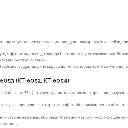
мінним струмом, з універсальним приєднанням проводів до рейки, тр
га, якір притягується до осердя і контактна група замикається. Вим
ої ваги рухомої системи.
 забезпечує дистанційне керування контактором, тобто ввімкнення т
53 (КТ-6052, КТ-6054)
гу (близько 57 кг) та значні ударні навантаження при спрацьовуванні
 монтаж дозволено лише в закритих шафах або приміщеннях з обмеже
их отворів на рейках або рамі. Поверхня має бути жорсткою для ун
контактів.