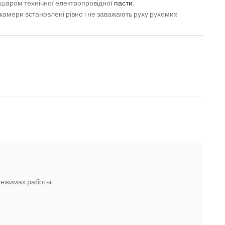
м шаром технічної електропровідної
пасти
.
 камери встановлені рівно і не заважають руху рухомих
режимах работы.