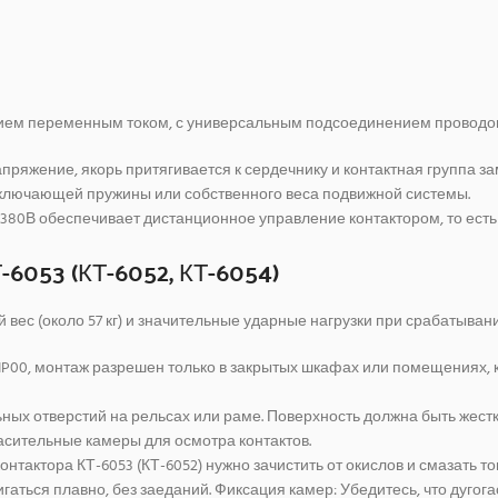
ением переменным током, с универсальным подсоединением проводов
апряжение, якорь притягивается к сердечнику и контактная группа 
ыключающей пружины или собственного веса подвижной системы.
 380В обеспечивает дистанционное управление контактором, то ест
053 (КТ-6052, КТ-6054)
 вес (около 57 кг) и значительные ударные нагрузки при срабатыва
IP00, монтаж разрешен только в закрытых шкафах или помещениях, 
ых отверстий на рельсах или раме. Поверхность должна быть жест
гасительные камеры для осмотра контактов.
нтактора КТ-6053 (КТ-6052) нужно зачистить от окислов и смазать 
гаться плавно, без заеданий. Фиксация камер: Убедитесь, что дуго