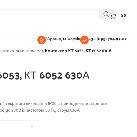
0
₴
Україна, м. Харків
+38 (095) 784-97-07
онтакторы и запчасти
/
Контактор КТ 6053, КТ 6052 630А
6053, КТ 6052 630А
ої відкритого виконання IР00, з природним повітряним
 до 380В із частотою 50 Гц, струм 630А.