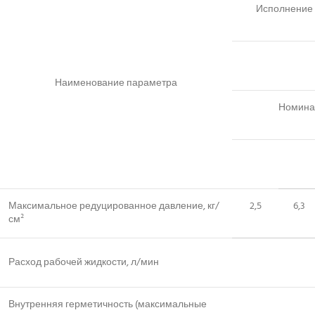
Исполнение 
Наименование параметра
Номина
Максимальное редуцированное давление, кг/
2,5
6,3
см²
Расход рабочей жидкости, л/мин
Внутренняя герметичность (максимальные