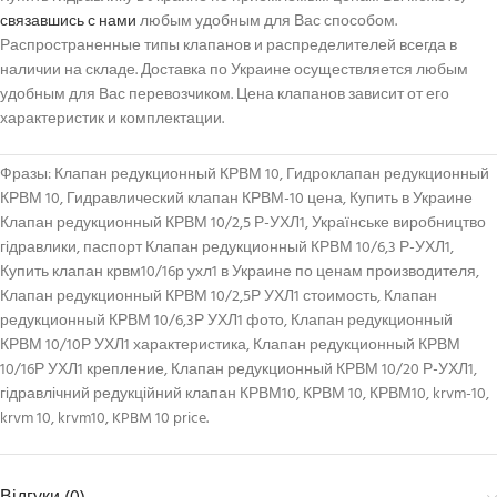
связавшись с нами
любым удобным для Вас способом.
Распространенные типы клапанов и распределителей всегда в
наличии на складе. Доставка по Украине осуществляется любым
удобным для Вас перевозчиком. Цена клапанов зависит от его
характеристик и комплектации.
Фразы: Клапан редукционный КРВМ 10, Гидроклапан редукционный
КРВМ 10, Гидравлический клапан КРВМ-10 цена, Купить в Украине
Клапан редукционный КРВМ 10/2,5 Р-УХЛ1, Українське виробництво
гідравлики, паспорт Клапан редукционный КРВМ 10/6,3 Р-УХЛ1,
Купить клапан крвм10/16р ухл1 в Украине по ценам производителя,
Клапан редукционный КРВМ 10/2,5Р УХЛ1 стоимость, Клапан
редукционный КРВМ 10/6,3Р УХЛ1 фото, Клапан редукционный
КРВМ 10/10Р УХЛ1 характеристика, Клапан редукционный КРВМ
10/16Р УХЛ1 крепление, Клапан редукционный КРВМ 10/20 Р-УХЛ1,
гідравлічний редукційний клапан КРВМ10, КРВМ 10, КРВМ10, krvm-10,
krvm 10, krvm10, KPBM 10 price.