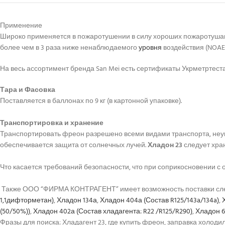
Применение
Широко применяется в пожаротушении в силу хороших пожаротушащи
более чем в 3 раза ниже ненаблюдаемого
уровня
воздействия (NOAE
На весь ассортимент бренда San Mei есть сертификаты Укрметртест
Тара и Фасовка
Поставляется в баллонах по 9 кг (в картонной упаковке).
Транспортировка и хранение
Транспортировать фреон разрешено всеми видами транспорта, неук
обеспечивается защита от солнечных лучей.
Хладон 23
следует хра
Что касается требований безопасности, что при соприкосновении 
Также ООО “ФИРМА КОНТРАГЕНТ” имеет возможность поставки сле
1,1дифторметан)
,
Хладон 134а
,
Хладон 404а (Состав R125/143a/134a)
,
(50/50%))
,
Хладон 402а (Состав хладагента: R22 /R125/R290)
,
Хладон 6
Фразы для поиска: Хладагент 23, где купить фреон, заправка холод