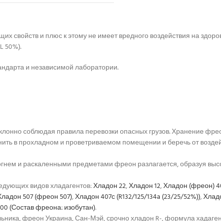
х свойств и плюс к этому не имеет вредного воздействия на здоро
L 50%).
андарта и независимой лаборатории.
лонно соблюдая правила перевозки опасных грузов. Хранение фрео
нить в прохладном и проветриваемом помещении и беречь от воздей
с огнем и раскаленными предметами фреон разлагается, образуя вы
дующих видов хладагентов:
Хладон 22
,
Хладон 12
,
Хладон (фреон) 4
Хладон 507 (фреон 507)
,
Хладон 407с (R132/125/134a (23/25/52%))
,
Хладо
00 (Состав фреона: изобутан)
.
ильника, фреон Украина, Сан-Мэй, срочно хладон R-, формула хадаге