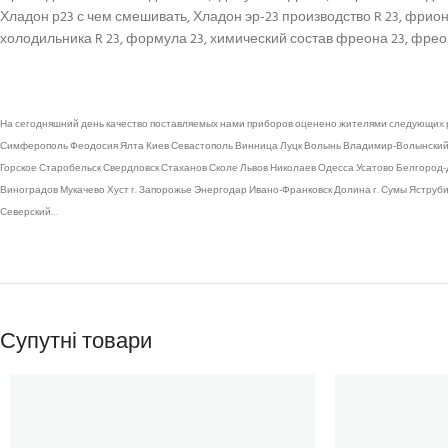
Хладон р23 с чем смешивать, Хладон эр-23 производство R 23, фрио
холодильника R 23, формула 23, химический состав фреона 23, фреони
На сегодняшний день качество поставляемых нами приборов оценено жителями следующих 
Симферополь Феодосия Ялта Киев Севастополь Винница Луцк Волынь Владимир-Волынский Д
Горское Старобельск Свердловск Стаханов Сколе Львов Николаев Одесса Усатово Белгород-
Виноградов Мукачево Хуст г. Запорожье Энергодар Ивано-Франковск Долина г. Сумы Ястру
Северский…
Супутні товари