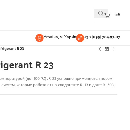
0
₴
Україна, м. Харків
+38 (095) 784-97-07
frigerant R 23
rigerant R 23
температурой (до -100 °С) . R-23 успешно применяется новом
систем, которые работают на хладагенте R -13 и даже R -503.