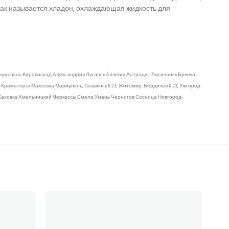
, как называется хладон, охлаждающая жидкость для
исполь Кировоград Александрия Луганск Алчевск Антрацит Лисичанск Брянка
раматорск Макеевка Мариуполь, Славянск R 23, Житомир, Бердичев R 23, Ужгород
 Каховка Хмельницкий Черкассы Смела Умань Чернигов Сосница Новгород-