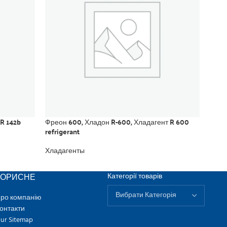
 R 142b
Фреон 600, Хладон R-600, Хладагент R 600
Фрео
refrigerant
Хлад
Хладагенты
КОРИСНЕ
Категорії товарів
ро компанію
онтакти
ur Sitemap