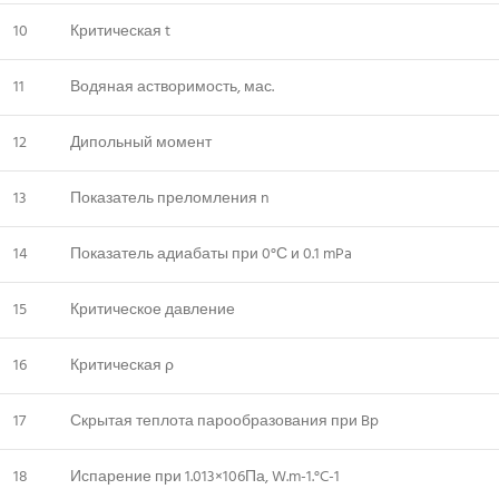
10
Критическая t
11
Водяная астворимость, мас.
12
Дипольный момент
13
Показатель преломления n
14
Показатель адиабаты при 0°С и 0.1 mPa
15
Критическое давление
16
Критическая ρ
17
Скрытая теплота парообразования при Bp
18
Испарение при 1.013×106Па, W.m-1.°C-1