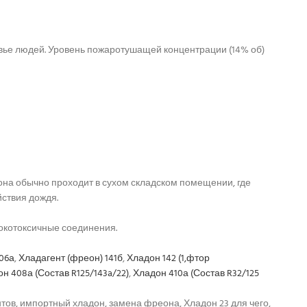
вье людей. Уровень пожаротушащей концентрации (14% об)
на обычно проходит в сухом складском помещении, где
ствия дождя.
сокотоксичные соединения.
06а
,
Хладагент (фреон) 141б
,
Хладон 142 (1,фтор
н 408а (Состав R125/143a/22)
,
Хладон 410а (Состав R32/125
нтов, импортный хладон, замена фреона, Хладон 23 для чего,