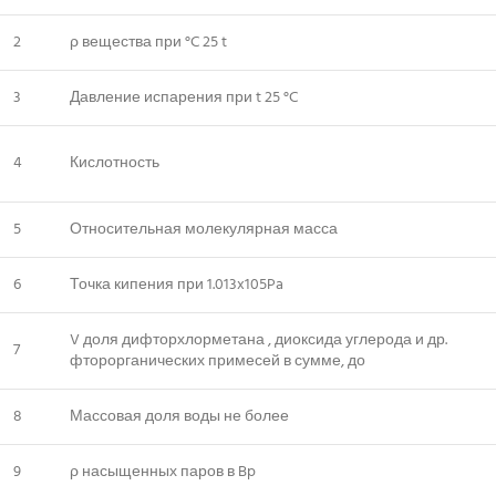
2
ρ вещества при °C 25 t
3
Давление испарения при t 25 °C
4
Кислотность
5
Относительная молекулярная масса
6
Точка кипения при 1.013x105Pa
V доля дифторхлорметана , диоксида углерода и др.
7
фторорганических примесей в сумме, до
8
Массовая доля воды не более
9
ρ насыщенных паров в Bp