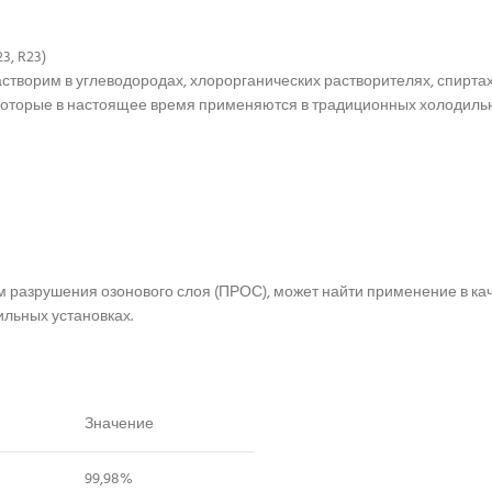
, R23)
створим в углеводородах, хлорорганических растворителях, спиртах
которые в настоящее время применяются в традиционных холодильн
 разрушения озонового слоя (ПРОС), может найти применение в каче
ильных установках.
Значение
99,98%