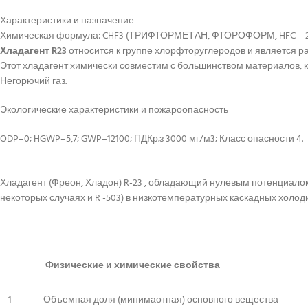
Характеристики и назначение
Химическая формула: CHF3 (ТРИФТОРМЕТАН, ФТОРОФОРМ, HFC – 23
Хладагент R23
относится к группе хлорфторуглеродов и является ра
Этот хладагент химически совместим с большинством материалов, 
Негорючий газ.
Экологические характеристики и пожароопасность
ODP=0; HGWP=5,7; GWP=12100; ПДКр.з 3000 мг/м3; Класс опасности 4.
Хладагент (Фреон, Хладон) R-23 , обладающий нулевым потенциалом
некоторых случаях и R -503) в низкотемпературных каскадных холод
Физические и химические свойства
1
Объемная доля (минимаотная) основного вещества