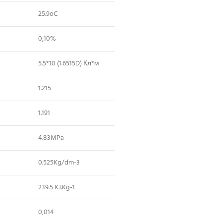
25.9oC
0,10%
5.5*10 (1.6515D) Кл*м
1.215
1.191
4.83MPa
0.525Kg/dm-3
239.5 KJ.Kg-1
0,014