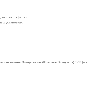
, кетонах, эфирах.
ых установках.
стве замены Хладагентов (Фреонов, Хладонов) R -13 (а в