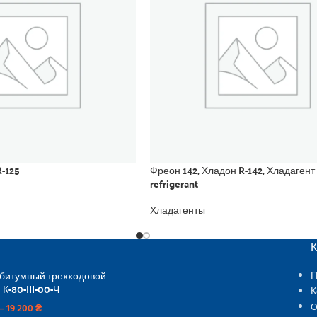
-125
Фреон 142, Хладон R-142, Хладагент
refrigerant
Хладагенты
 битумный трехходовой
П
 К-80-III-00-Ч
К
O
–
19 200
₴