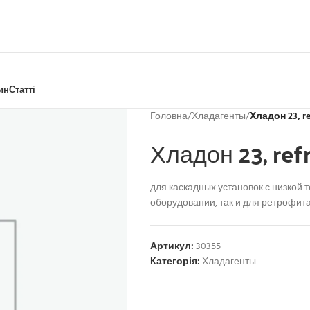
ин
Статті
Головна
/
Хладагенты
/
Хладон 23, re
Хладон 23, ref
для каскадных установок с низкой 
оборудовании, так и для ретрофита 
Артикул:
30355
Категорія:
Хладагенты