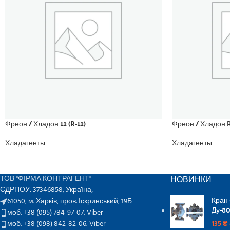
Фреон / Хладон 12 (R-12)
Фреон / Хладон R
Хладагенты
Хладагенты
НОВИНКИ
ТОВ "ФІРМА КОНТРАГЕНТ"
ЄДРПОУ: 37346858; Україна,
Кран
61050, м. Харків, пров. Іскринський, 19Б
Ду-80
моб. +38 (095) 784-97-07;
Viber
моб. +38 (098) 842-82-06;
Viber
135
₴