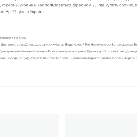
н, фреоны украина, как пользоваться фреоном 23, где купить срочно
 Ер-23 ціна в Україні.
регионов Украины:
непропетровск Днепродзержинск Жёлтые Воды Кривой Рог Новомосковск Белая Церковь Бор
Днестровский Измаил Ильичевск Каменское Красногоровка Кременчуг Полтава Ровно Донецк К
биное Середина-Буда Ахтырка Конотоп Кролевец Тернополь Харьков Купянск-Узловой Херсон