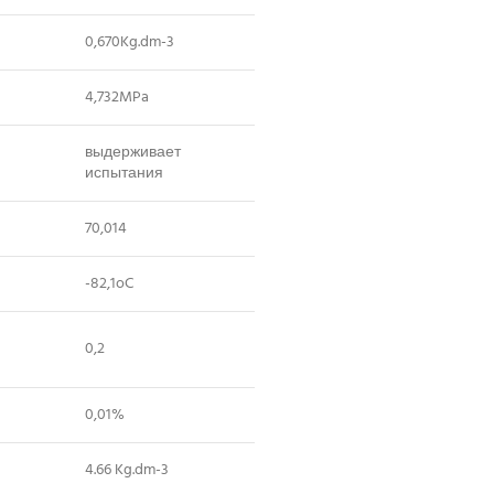
0,670Kg.dm-3
4,732MPa
выдерживает
испытания
70,014
-82,1oC
0,2
0,01%
4.66 Kg.dm-3