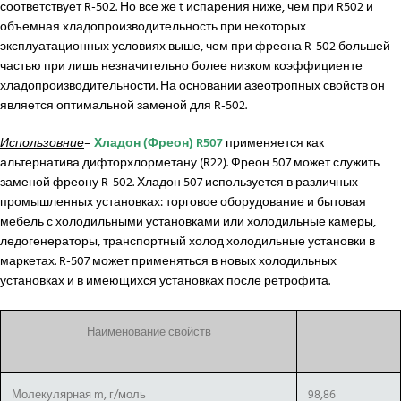
соответствует R-502. Но все же t испарения ниже, чем при R502 и
объемная хладопроизводительность при некоторых
эксплуатационных условиях выше, чем при фреона R-502 большей
частью при лишь незначительно более низком коэффициенте
хладопроизводительности. На основании азеотропных свойств он
является оптимальной заменой для R-502.
Использовние
–
Хладон (Фреон) R507
применяется как
альтернатива дифторхлорметану (R22). Фреон 507 может служить
заменой фреону R-502. Хладон 507 используется в различных
промышленных установках
: торговое оборудование и бытовая
мебель с холодильными установками или холодильные камеры,
ледогенераторы, транспортный холод холодильные установки в
маркетах. R-507 может применяться в новых холодильных
установках и в имеющихся установках после ретрофита.
Наименование свойств
Молекулярная m, г/моль
98,86