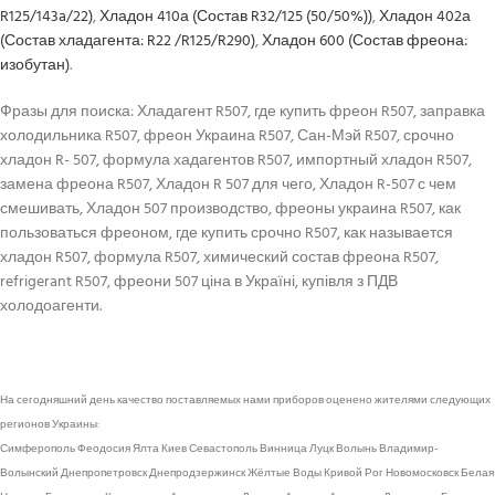
R125/143a/22)
,
Хладон 410а (Состав R32/125 (50/50%))
,
Хладон 402а
(Состав хладагента: R22 /R125/R290)
,
Хладон 600 (Состав фреона:
изобутан)
.
Фразы для поиска: Хладагент R507, где купить фреон R507, заправка
холодильника R507, фреон Украина R507, Сан-Мэй R507, срочно
хладон R- 507, формула хадагентов R507, импортный хладон R507,
замена фреона R507, Хладон R 507 для чего, Хладон R-507 с чем
смешивать, Хладон 507 производство, фреоны украина R507, как
пользоваться фреоном, где купить срочно R507, как называется
хладон R507, формула R507, химический состав фреона R507,
refrigerant R507, фреони 507 ціна в Україні, купівля з ПДВ
холодоагенти.
На сегодняшний день качество поставляемых нами приборов оценено жителями следующих
регионов Украины:
Симферополь Феодосия Ялта Киев Севастополь Винница Луцк Волынь Владимир-
Волынский Днепропетровск Днепродзержинск Жёлтые Воды Кривой Рог Новомосковск Белая