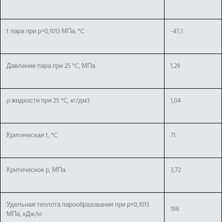
t пара при p=0,1013 МПа, °C
-47,1
Давление пара при 25 °C, МПа
1,29
ρ жидкости при 25 °C, кг/дм3
1,04
Критическая t, °C
71
Критическое p, МПа
3,72
Удельная теплота парообразования при p=0,1013
196
МПа, кДж/кг