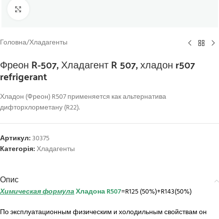
Click to enlarge
Головна
/
Хладагенты
Фреон R-507, Хладагент R 507, хладон r507
refrigerant
Хладон (Фреон) R507 применяется как альтернатива
дифторхлорметану (R22).
Артикул:
30375
Категорія:
Хладагенты
Опис
Химическая формула
Хладона R507
=R125 (50%)+R143(50%)
По эксплуатационным физическим и холодильным свойствам он