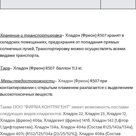
Хранение и транспортировка
– Хладон (Фреон) R507 хранят в
складских помещениях, предохраняя от попадания прямых
солнечных лучей. Транспортировку можно осуществлять всеми
видами транспорта.
Тара
– Хладон (Фреон) R507 баллон 11.3 кг.
Меры предосторожности
–
Хладон (Фреон)
R507 при
контактировании с открытым пламенем разлагается с выделением
высокотоксичных веществ.
Также ООО “ФИРМА КОНТРАГЕНТ” имеет возможность поставки
следующих видов хладагентов:
Хладон 22
,
Хладон 23
,
Хладон 12
,
Хладон (фреон) 406а
,
Хладагент (фреон) 141б
,
Хладон 142 (1,фтор
1,1дифторметан)
,
Хладон 134а
,
Хладон 404а (Состав R125/143a/134a)
,
Хладон 407с (R132/125/134a (23/25/52%))
,
Хладон 408а (Состав