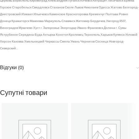
Церковь Борисполь Кировоград Александрия Луганск Алчевск Антрацит Лисичанск Брянка
Горское Старобельск Свердловск Стаханов Сколе Львов Николаев Одесса Усатово Белгород-
Днестровский Измаил Ильичевск Каменское Красногоровка Кременчуг Полтава Ровно
Донецк Краматорск Макеевка Мариуполь Славянск Житомир Бердичев, Ужгород R507,
Виноградов Мукачево Хуст г. Запорожье Энергодар Ивано-Франковск Долина г. Сумы
Яструбиное Середина-Буда Ахтырка Конотоп Кролевец Тернополь Харьков Купянск-Узловой
Херсон Каховка Хмельницкий Черкассы Смела Умань Чернигов Сосница Новгород-
Северский…
Відгуки (0)
Супутні товари